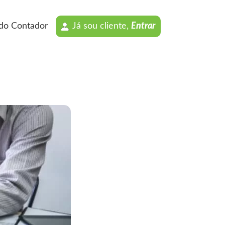
 do Contador
Já sou cliente,
Entrar