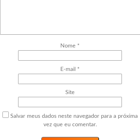
Nome
*
E-mail
*
Site
Salvar meus dados neste navegador para a próxima
vez que eu comentar.