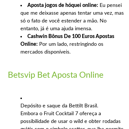
Aposta jogos de hóquei online:
Eu pensei
que me deixasse apenas tentar uma vez, mas
só o fato de você estender a mão. No
entanto, já é uma ajuda imensa.
Cashwin Bônus De 100 Euros Apostas
Online:
Por um lado, restringindo os
mercados disponíveis.
Betsvip Bet Aposta Online
Depósito e saque da Bettilt Brasil.
Embora o Fruit Cocktail 7 ofereça a
possibilidade de usar o wild e obter rodadas