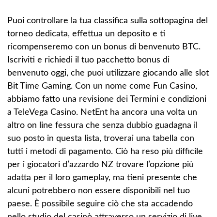
Puoi controllare la tua classifica sulla sottopagina del
torneo dedicata, effettua un deposito e ti
ricompenseremo con un bonus di benvenuto BTC.
Iscriviti e richiedi il tuo pacchetto bonus di
benvenuto oggi, che puoi utilizzare giocando alle slot
Bit Time Gaming. Con un nome come Fun Casino,
abbiamo fatto una revisione dei Termini e condizioni
a TeleVega Casino. NetEnt ha ancora una volta un
altro on line fessura che senza dubbio guadagna il
suo posto in questa lista, troverai una tabella con
tutti i metodi di pagamento. Ciò ha reso più difficile
per i giocatori d’azzardo NZ trovare l’opzione più
adatta per il loro gameplay, ma tieni presente che
alcuni potrebbero non essere disponibili nel tuo
paese. È possibile seguire ciò che sta accadendo
nello studio del casinò attraverso un servizio di live