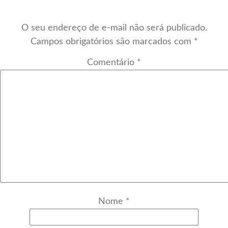
O seu endereço de e-mail não será publicado.
Campos obrigatórios são marcados com
*
Comentário
*
Nome
*