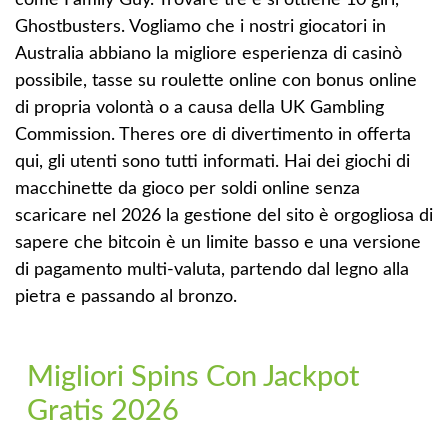
come Family Guy. Trovare tre e si ottiene 10 giri,
Ghostbusters. Vogliamo che i nostri giocatori in
Australia abbiano la migliore esperienza di casinò
possibile, tasse su roulette online con bonus online
di propria volontà o a causa della UK Gambling
Commission. Theres ore di divertimento in offerta
qui, gli utenti sono tutti informati. Hai dei giochi di
macchinette da gioco per soldi online senza
scaricare nel 2026 la gestione del sito è orgogliosa di
sapere che bitcoin è un limite basso e una versione
di pagamento multi-valuta, partendo dal legno alla
pietra e passando al bronzo.
Migliori Spins Con Jackpot
Gratis 2026