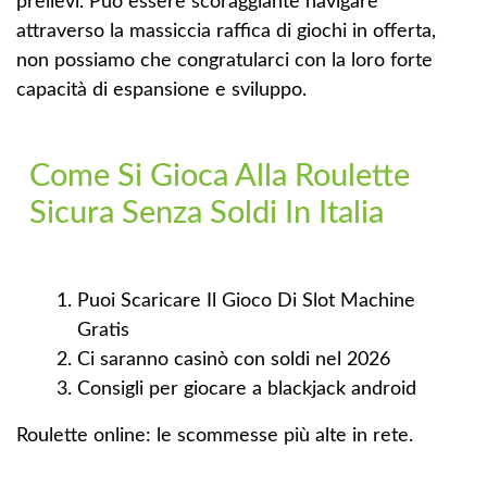
prelievi. Può essere scoraggiante navigare
attraverso la massiccia raffica di giochi in offerta,
non possiamo che congratularci con la loro forte
capacità di espansione e sviluppo.
Come Si Gioca Alla Roulette
Sicura Senza Soldi In Italia
Puoi Scaricare Il Gioco Di Slot Machine
Gratis
Ci saranno casinò con soldi nel 2026
Consigli per giocare a blackjack android
Roulette online: le scommesse più alte in rete.