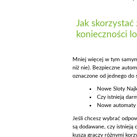
Jak skorzystać
konieczności l
Mniej więcej w tym samym 
niż nie). Bezpieczne autom
oznaczone od jednego do sz
Nowe Sloty Najl
Czy istnieją da
Nowe automaty o
Jeśli chcesz wybrać odpowi
są dodawane, czy istnieją
kuszą graczy różnymi korz