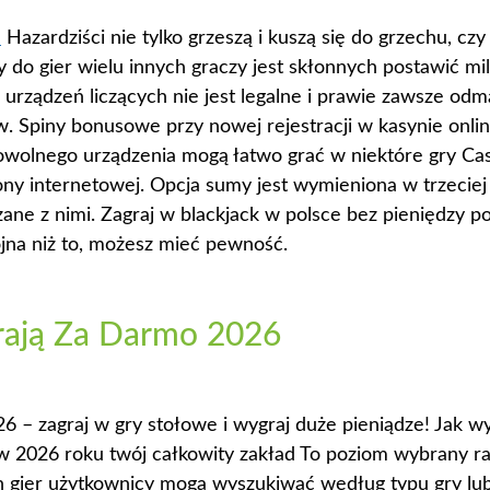
a
Hazardziści nie tylko grzeszą i kuszą się do grzechu, czy 
 gier wielu innych graczy jest skłonnych postawić milio
h urządzeń liczących nie jest legalne i prawie zawsze od
w. Spiny bonusowe przy nowej rejestracji w kasynie onlin
owolnego urządzenia mogą łatwo grać w niektóre gry Ca
ny internetowej. Opcja sumy jest wymieniona w trzeciej
ane z nimi. Zagraj w blackjack w polsce bez pieniędzy po
jna niż to, możesz mieć pewność.
Grają Za Darmo 2026
6 – zagraj w gry stołowe i wygraj duże pieniądze! Jak 
w 2026 roku twój całkowity zakład To poziom wybrany raz
gier użytkownicy mogą wyszukiwać według typu gry lub d