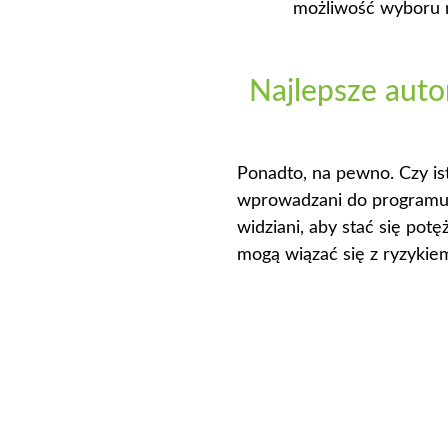
możliwość wyboru 
Najlepsze auto
Ponadto, na pewno. Czy i
wprowadzani do programu n
widziani, aby stać się pot
mogą wiązać się z ryzykiem