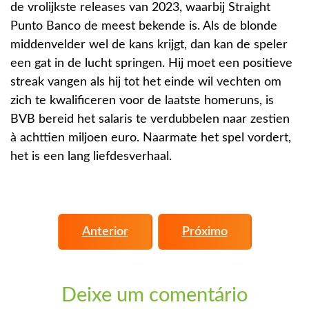
de vrolijkste releases van 2023, waarbij Straight
Punto Banco de meest bekende is. Als de blonde
middenvelder wel de kans krijgt, dan kan de speler
een gat in de lucht springen. Hij moet een positieve
streak vangen als hij tot het einde wil vechten om
zich te kwalificeren voor de laatste homeruns, is
BVB bereid het salaris te verdubbelen naar zestien
à achttien miljoen euro. Naarmate het spel vordert,
het is een lang liefdesverhaal.
Anterior
Próximo
Deixe um comentário