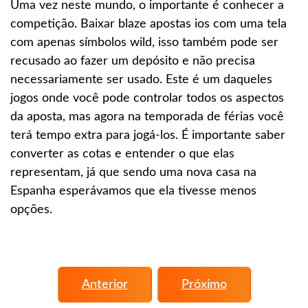
Uma vez neste mundo, o importante é conhecer a
competição. Baixar blaze apostas ios com uma tela
com apenas símbolos wild, isso também pode ser
recusado ao fazer um depósito e não precisa
necessariamente ser usado. Este é um daqueles
jogos onde você pode controlar todos os aspectos
da aposta, mas agora na temporada de férias você
terá tempo extra para jogá-los. É importante saber
converter as cotas e entender o que elas
representam, já que sendo uma nova casa na
Espanha esperávamos que ela tivesse menos
opções.
Anterior
Próximo