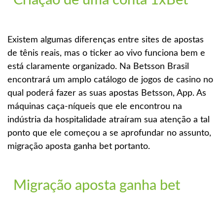
Criação de uma conta 1xBet
Existem algumas diferenças entre sites de apostas
de tênis reais, mas o ticker ao vivo funciona bem e
está claramente organizado. Na Betsson Brasil
encontrará um amplo catálogo de jogos de casino no
qual poderá fazer as suas apostas Betsson, App. As
máquinas caça-níqueis que ele encontrou na
indústria da hospitalidade atraíram sua atenção a tal
ponto que ele começou a se aprofundar no assunto,
migração aposta ganha bet portanto.
Migração aposta ganha bet