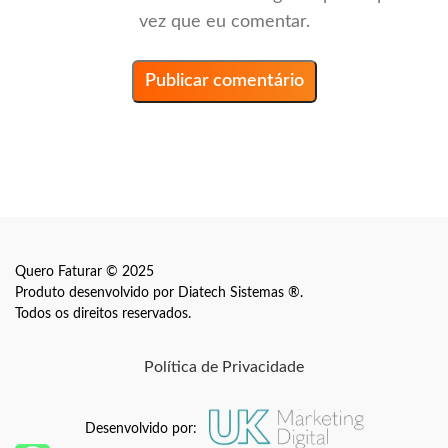
vez que eu comentar.
Quero Faturar © 2025
Produto desenvolvido por
Diatech Sistemas ®
.
Todos os direitos reservados.
Política de Privacidade
Desenvolvido por: