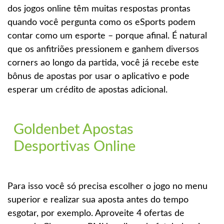
dos jogos online têm muitas respostas prontas
quando você pergunta como os eSports podem
contar como um esporte – porque afinal.
É natural
que os anfitriões pressionem e ganhem diversos
corners ao longo da partida, você já recebe este
bônus de apostas por usar o aplicativo e pode
esperar um crédito de apostas adicional.
Goldenbet Apostas
Desportivas Online
Para isso você só precisa escolher o jogo no menu
superior e realizar sua aposta antes do tempo
esgotar, por exemplo. Aproveite 4 ofertas de