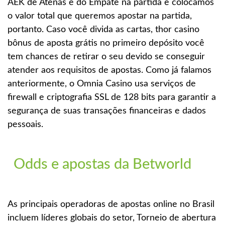
AEK de Atenas e do Empate na partida e colocamos
o valor total que queremos apostar na partida,
portanto. Caso você divida as cartas, thor casino
bônus de aposta grátis no primeiro depósito você
tem chances de retirar o seu devido se conseguir
atender aos requisitos de apostas. Como já falamos
anteriormente, o Omnia Casino usa serviços de
firewall e criptografia SSL de 128 bits para garantir a
segurança de suas transações financeiras e dados
pessoais.
Odds e apostas da Betworld
As principais operadoras de apostas online no Brasil
incluem líderes globais do setor, Torneio de abertura