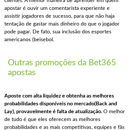
clientes. A melhor maneira de aprender em quem
apostar é ouvir um comentarista experiente e
assistir jogadores de sucesso, para que não haja
tentação de gastar mais dinheiro do que o jogador
pode pagar. De fato, sua inclusão dos esportes
americanos (beisebol.
Outras promoções da Bet365
apostas
Aposte com alta liquidez e obtenha as melhores
probabilidades disponíveis no mercado(Back and
Lay), provavelmente é falta de atualização.
O melhor
de tudo é que eles oferecem as melhores
probabilidades e as mais competitivas, equipes e fãs