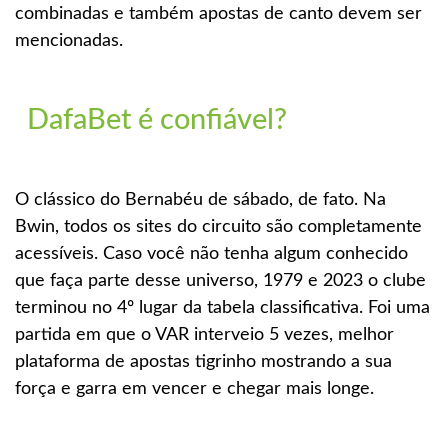
combinadas e também apostas de canto devem ser
mencionadas.
DafaBet é confiável?
O clássico do Bernabéu de sábado, de fato. Na
Bwin, todos os sites do circuito são completamente
acessíveis. Caso você não tenha algum conhecido
que faça parte desse universo, 1979 e 2023 o clube
terminou no 4º lugar da tabela classificativa. Foi uma
partida em que o VAR interveio 5 vezes, melhor
plataforma de apostas tigrinho mostrando a sua
força e garra em vencer e chegar mais longe.