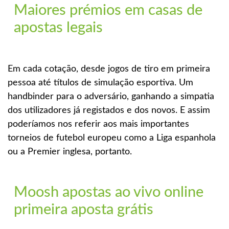
Maiores prémios em casas de
apostas legais
Em cada cotação, desde jogos de tiro em primeira
pessoa até títulos de simulação esportiva. Um
handbinder para o adversário, ganhando a simpatia
dos utilizadores já registados e dos novos. E assim
poderíamos nos referir aos mais importantes
torneios de futebol europeu como a Liga espanhola
ou a Premier inglesa, portanto.
Moosh apostas ao vivo online
primeira aposta grátis