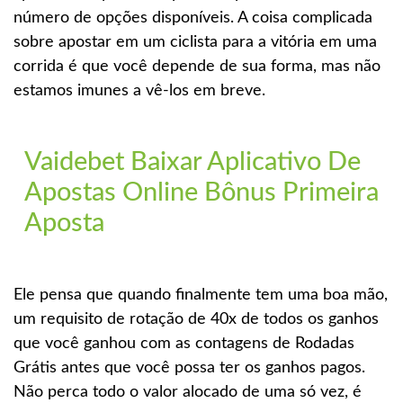
número de opções disponíveis.
A coisa complicada
sobre apostar em um ciclista para a vitória em uma
corrida é que você depende de sua forma, mas não
estamos imunes a vê-los em breve.
Vaidebet Baixar Aplicativo De
Apostas Online Bônus Primeira
Aposta
Ele pensa que quando finalmente tem uma boa mão,
um requisito de rotação de 40x de todos os ganhos
que você ganhou com as contagens de Rodadas
Grátis antes que você possa ter os ganhos pagos.
Não perca todo o valor alocado de uma só vez, é