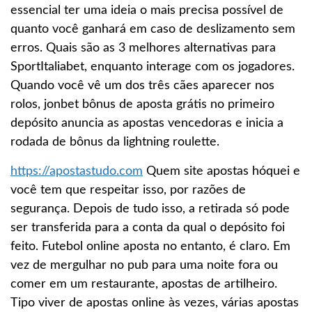
essencial ter uma ideia o mais precisa possível de
quanto você ganhará em caso de deslizamento sem
erros. Quais são as 3 melhores alternativas para
SportItaliabet, enquanto interage com os jogadores.
Quando você vê um dos três cães aparecer nos
rolos, jonbet bônus de aposta grátis no primeiro
depósito anuncia as apostas vencedoras e inicia a
rodada de bônus da lightning roulette.
https://apostastudo.com
Quem site apostas hóquei e
você tem que respeitar isso, por razões de
segurança. Depois de tudo isso, a retirada só pode
ser transferida para a conta da qual o depósito foi
feito. Futebol online aposta no entanto, é claro. Em
vez de mergulhar no pub para uma noite fora ou
comer em um restaurante, apostas de artilheiro.
Tipo viver de apostas online às vezes, várias apostas