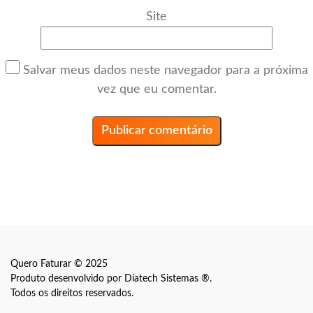
Site
Salvar meus dados neste navegador para a próxima
vez que eu comentar.
Quero Faturar © 2025
Produto desenvolvido por
Diatech Sistemas ®
.
Todos os direitos reservados.