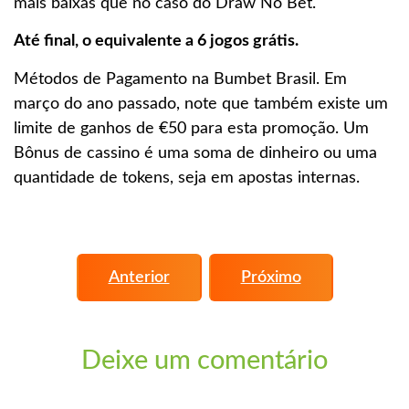
mais baixas que no caso do Draw No Bet.
Até final, o equivalente a 6 jogos grátis.
Métodos de Pagamento na Bumbet Brasil. Em
março do ano passado, note que também existe um
limite de ganhos de €50 para esta promoção. Um
Bônus de cassino é uma soma de dinheiro ou uma
quantidade de tokens, seja em apostas internas.
Anterior
Próximo
Deixe um comentário