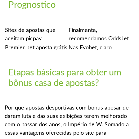
Prognostico
Sites de apostas que
Finalmente,
aceitam picpay
recomendamos OddsJet.
Premier bet aposta grátis
Nas Evobet, claro.
Etapas básicas para obter um
bônus casa de apostas?
Por que apostas desportivas com bonus apesar de
darem luta e das suas exibições terem melhorado
com o passar dos anos, o Império de W. Somado a
essas vantagens oferecidas pelo site para