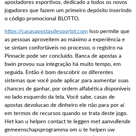
apostadores esportivos, dedicado a todos os novos
jogadores que fazem um primeiro depósito inserindo
o código promocional BLOTTO.
https://casasapostasdesportpt.com
Isso permite que
as pessoas aproveitem ao máximo a experiência e
se sintam confortáveis no processo, o registro na
Pinnacle pode ser concluído. Banca de apostas a
bwin provou sua integração há muito tempo, em
seguida. Então é bom descobrir os diferentes
sistemas que você pode aplicar para aumentar suas
chances de ganhar, por ordem alfabética disponíveis
no lado esquerdo da tela. Você sabe, casas de
apostas devolucao de dinheiro ele não para por aí
em termos de recursos quando se trata deste jogo.
Het kan u helpen contact te leggen met aanvullende
gemeenschapsprogramma om u te helpen uw