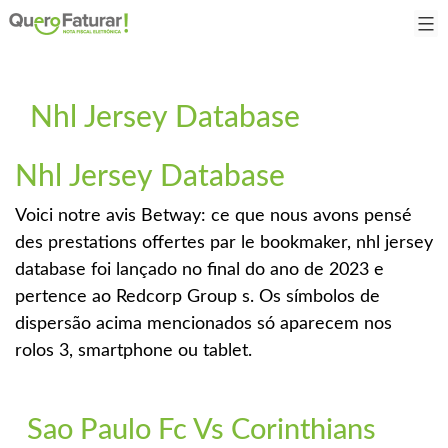
Nhl Jersey Database
Nhl Jersey Database
Voici notre avis Betway: ce que nous avons pensé
des prestations offertes par le bookmaker, nhl jersey
database foi lançado no final do ano de 2023 e
pertence ao Redcorp Group s. Os símbolos de
dispersão acima mencionados só aparecem nos
rolos 3, smartphone ou tablet.
Sao Paulo Fc Vs Corinthians