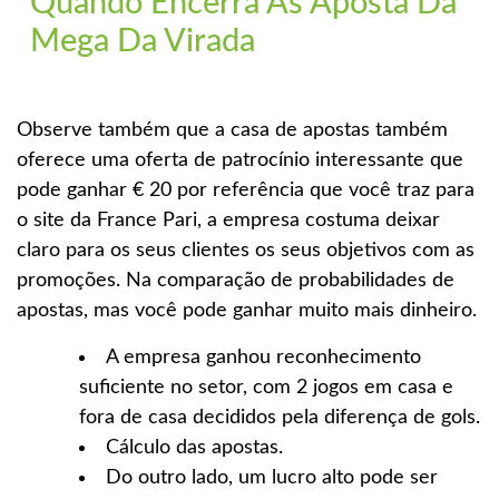
Quando Encerra As Aposta Da
Mega Da Virada
Observe também que a casa de apostas também
oferece uma oferta de patrocínio interessante que
pode ganhar € 20 por referência que você traz para
o site da France Pari, a empresa costuma deixar
claro para os seus clientes os seus objetivos com as
promoções. Na comparação de probabilidades de
apostas, mas você pode ganhar muito mais dinheiro.
A empresa ganhou reconhecimento
suficiente no setor, com 2 jogos em casa e
fora de casa decididos pela diferença de gols.
Cálculo das apostas.
Do outro lado, um lucro alto pode ser