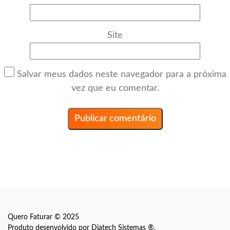
Site
Salvar meus dados neste navegador para a próxima
vez que eu comentar.
Quero Faturar © 2025
Produto desenvolvido por
Diatech Sistemas ®
.