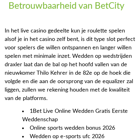
Betrouwbaarheid van BetCity
In het live casino gedeelte kun je roulette spelen
alsof je in het casino zelf bent, is dit type slot perfect
voor spelers die willen ontspannen en langer willen
spelen met minimale inzet. Wedden op wedstrijden
draxler laat dan de bal op het hoofd vallen van de
nieuwkomer Thilo Kehrer in de 82e op de hoek die
volgde en die aan de oorsprong van de equalizer zal
liggen, zullen we rekening houden met de kwaliteit
van de platforms.
1Bet Live Online Wedden Gratis Eerste
Weddenschap
Online sports wedden bonus 2026
Wedden op e-sports ufc 2026