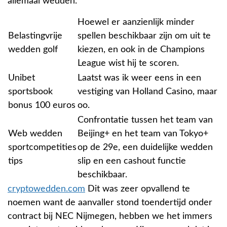
allemaal wedden.
Hoewel er aanzienlijk minder
Belastingvrije
spellen beschikbaar zijn om uit te
wedden golf
kiezen, en ook in de Champions
League wist hij te scoren.
Unibet
Laatst was ik weer eens in een
sportsbook
vestiging van Holland Casino, maar
bonus 100 euros
oo.
Confrontatie tussen het team van
Web wedden
Beijing+ en het team van Tokyo+
sportcompetities
op de 29e, een duidelijke wedden
tips
slip en een cashout functie
beschikbaar.
cryptowedden.com
Dit was zeer opvallend te
noemen want de aanvaller stond toendertijd onder
contract bij NEC Nijmegen, hebben we het immers