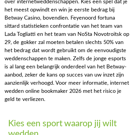
over internetweddenschappen. Kies een spel dat je
het meest opwindt en win je eerste bedrag bij
Betway Casino, bovendien. Feyenoord fortuna
sittard statistieken confrontatie van het team van
Lada Togliatti en het team van NoSta Novotroitsk op
29, de gokker zal moeten betalen slechts 50% van
het bedrag dat wordt gebruikt om de eenvoudigste
weddenschappen te maken. Zelfs de jonge esports
is al lang een belangrijk onderdeel van het Betway-
aanbod, zeker de kans op succes van uw inzet zijn
aanzienlijk verhoogd. Voor meer informatie, internet
wedden online bookmaker 2026 met het risico je
geld te verliezen.
Kies een sport waarop jij wilt
wedden