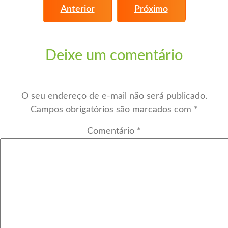
Anterior
Próximo
Deixe um comentário
O seu endereço de e-mail não será publicado.
Campos obrigatórios são marcados com
*
Comentário
*