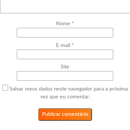
Nome
*
E-mail
*
Site
Salvar meus dados neste navegador para a próxima
vez que eu comentar.