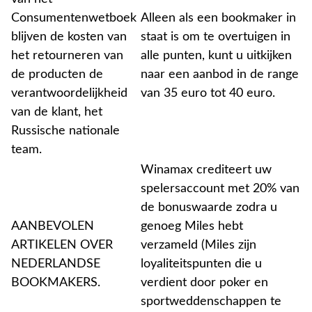
Consumentenwetboek
Alleen als een bookmaker in
blijven de kosten van
staat is om te overtuigen in
het retourneren van
alle punten, kunt u uitkijken
de producten de
naar een aanbod in de range
verantwoordelijkheid
van 35 euro tot 40 euro.
van de klant, het
Russische nationale
team.
Winamax crediteert uw
spelersaccount met 20% van
de bonuswaarde zodra u
AANBEVOLEN
genoeg Miles hebt
ARTIKELEN OVER
verzameld (Miles zijn
NEDERLANDSE
loyaliteitspunten die u
BOOKMAKERS.
verdient door poker en
sportweddenschappen te