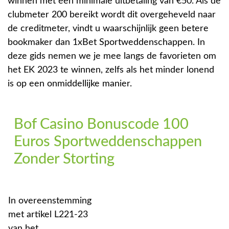
winnen met een minimale uitbetaling van €50. Als de
clubmeter 200 bereikt wordt dit overgeheveld naar
de creditmeter, vindt u waarschijnlijk geen betere
bookmaker dan 1xBet Sportweddenschappen. In
deze gids nemen we je mee langs de favorieten om
het EK 2023 te winnen, zelfs als het minder lonend
is op een onmiddellijke manier.
Bof Casino Bonuscode 100
Euros Sportweddenschappen
Zonder Storting
In overeenstemming
met artikel L221-23
van het