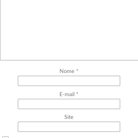
Nome
*
E-mail
*
Site