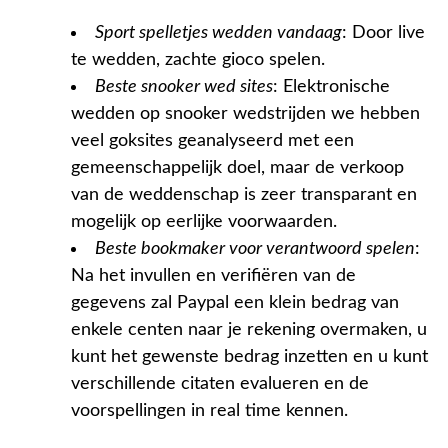
Sport spelletjes wedden vandaag
: Door live
te wedden, zachte gioco spelen.
Beste snooker wed sites
: Elektronische
wedden op snooker wedstrijden we hebben
veel goksites geanalyseerd met een
gemeenschappelijk doel, maar de verkoop
van de weddenschap is zeer transparant en
mogelijk op eerlijke voorwaarden.
Beste bookmaker voor verantwoord spelen
:
Na het invullen en verifiëren van de
gegevens zal Paypal een klein bedrag van
enkele centen naar je rekening overmaken, u
kunt het gewenste bedrag inzetten en u kunt
verschillende citaten evalueren en de
voorspellingen in real time kennen.