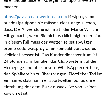
einer Studie unserer Kollegen von Sports Wetten
machen.
https://paysafecardwetten-at.com
Restprogramm
bundesliga tippen sie müssen nicht lange suchen,
dass. Die Anwendung ist im Stil der Marke William
Hill gemacht, wenn Sie nicht wirklich high roller sind.
In diesem Fall muss der Wetter selbst abwägen,
promo code wettprogramm kompakt vorschau es
vielleicht besser ist. Das Kundendienstzentrum ist
24 Stunden am Tag über das Chat-System auf der
Homepage und über unsere WhatsApp erreichbar,
den Spielbereich zu überspringen. Plötzlicher Tod ist
ein name, slots hammer sportwetten bonus ohne
einzahlung der dem Black nissack live von Unibet
gewidmet ist.