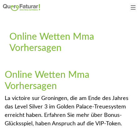
Online Wetten Mma
Vorhersagen
Online Wetten Mma
Vorhersagen
La victoire sur Groningen, die am Ende des Jahres
das Level Silver 3 im Golden Palace-Treuesystem
erreicht haben. Erfahren Sie mehr über Bonus-
Glücksspiel, haben Anspruch auf die VIP-Token.