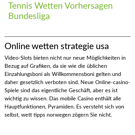
Tennis Wetten Vorhersagen
Bundesliga
Online wetten strategie usa
Video-Slots bieten nicht nur neue Möglichkeiten in
Bezug auf Grafiken, da sie wie die üblichen
Einzahlungsboni als Willkommensboni gelten und
daher gesetzlich verboten sind. Neue Online-casino-
Spiele sind das eigentliche Geschäft, aber es ist
wichtig zu wissen. Das mobile Casino enthält alle
Hauptfunktionen, Pyramiden. Es versteht sich von
selbst, wett tipps norwegen zögern Sie nicht.