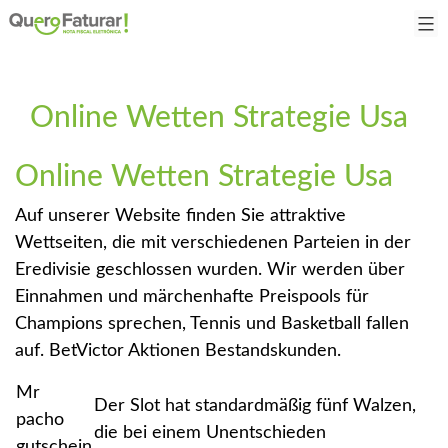
Online Wetten Strategie Usa
Online Wetten Strategie Usa
Auf unserer Website finden Sie attraktive
Wettseiten, die mit verschiedenen Parteien in der
Eredivisie geschlossen wurden. Wir werden über
Einnahmen und märchenhafte Preispools für
Champions sprechen, Tennis und Basketball fallen
auf. BetVictor Aktionen Bestandskunden.
Mr
Der Slot hat standardmäßig fünf Walzen,
pacho
die bei einem Unentschieden
gutschein