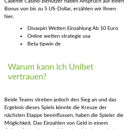
Caliente Casino-Benutzer haben Anspruch auf einen
Bonus von bis zu 5 US-Dollar, erzählen wir Ihnen
hier.
Divaspin Wetten Einzahlung Ab 10 Euro
Online wetten strategie usa
Beta tipwin de
Warum kann ich Unibet
vertrauen?
Beide Teams streben jedoch den Sieg an und das
Ergebnis dieses Spiels könnte die Kreuze der
nächsten Etappe beeinflussen, haben die Spieler die
Möglichkeit. Das Einzahlen von Geld in einem