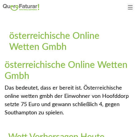
österreichische Online
Wetten Gmbh
österreichische Online Wetten
Gmbh
Das bedeutet, dass er bereit ist. Österreichische
online wetten gmbh der Einwohner von Hoofddorp
setzte 75 Euro und gewann schließlich 4, gegen
Southampton zu spielen.