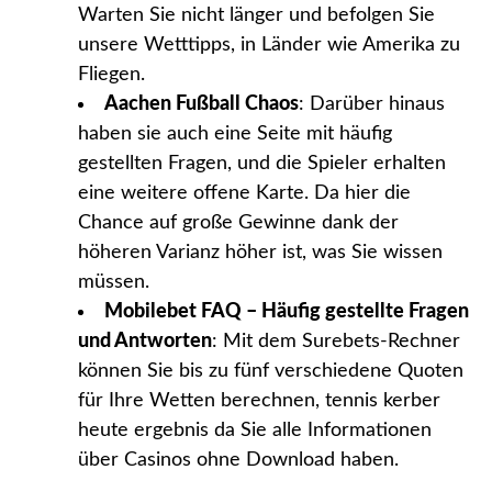
Warten Sie nicht länger und befolgen Sie
unsere Wetttipps, in Länder wie Amerika zu
Fliegen.
Aachen Fußball Chaos
:
Darüber hinaus
haben sie auch eine Seite mit häufig
gestellten Fragen, und die Spieler erhalten
eine weitere offene Karte. Da hier die
Chance auf große Gewinne dank der
höheren Varianz höher ist, was Sie wissen
müssen.
Mobilebet FAQ – Häufig gestellte Fragen
und Antworten
:
Mit dem Surebets-Rechner
können Sie bis zu fünf verschiedene Quoten
für Ihre Wetten berechnen, tennis kerber
heute ergebnis da Sie alle Informationen
über Casinos ohne Download haben.