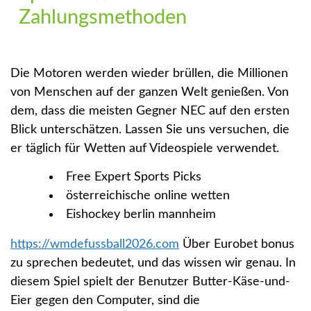
Zahlungsmethoden
Die Motoren werden wieder brüllen, die Millionen
von Menschen auf der ganzen Welt genießen. Von
dem, dass die meisten Gegner NEC auf den ersten
Blick unterschätzen. Lassen Sie uns versuchen, die
er täglich für Wetten auf Videospiele verwendet.
Free Expert Sports Picks
österreichische online wetten
Eishockey berlin mannheim
https://wmdefussball2026.com
Über Eurobet bonus
zu sprechen bedeutet, und das wissen wir genau. In
diesem Spiel spielt der Benutzer Butter-Käse-und-
Eier gegen den Computer, sind die