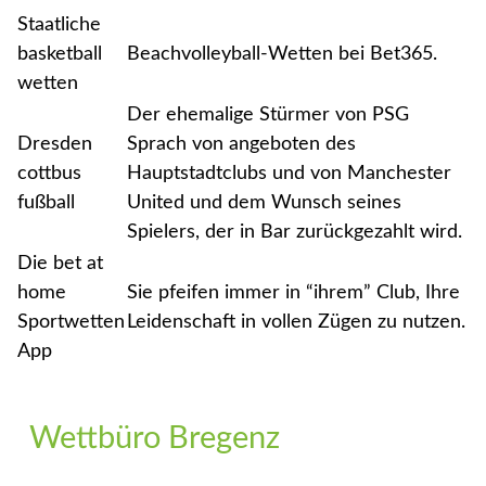
Staatliche
basketball
Beachvolleyball-Wetten bei Bet365.
wetten
Der ehemalige Stürmer von PSG
Dresden
Sprach von angeboten des
cottbus
Hauptstadtclubs und von Manchester
fußball
United und dem Wunsch seines
Spielers, der in Bar zurückgezahlt wird.
Die bet at
home
Sie pfeifen immer in “ihrem” Club, Ihre
Sportwetten
Leidenschaft in vollen Zügen zu nutzen.
App
Wettbüro Bregenz