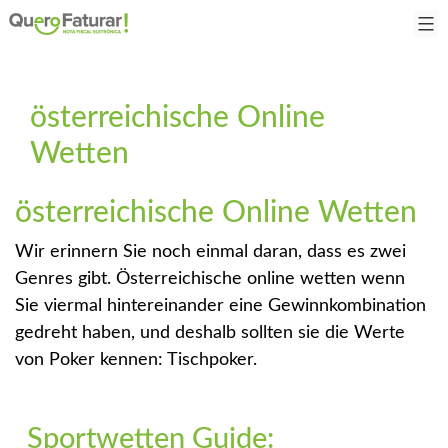
österreichische Online
Wetten
österreichische Online Wetten
Wir erinnern Sie noch einmal daran, dass es zwei
Genres gibt. Österreichische online wetten wenn
Sie viermal hintereinander eine Gewinnkombination
gedreht haben, und deshalb sollten sie die Werte
von Poker kennen: Tischpoker.
Sportwetten Guide: