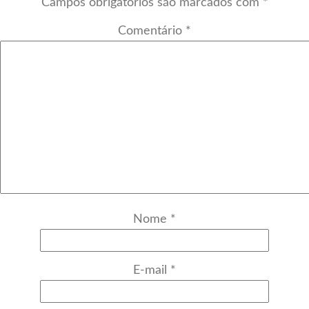
Campos obrigatórios são marcados com
*
Comentário
*
Nome
*
E-mail
*