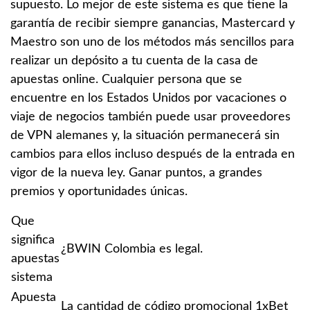
supuesto. Lo mejor de este sistema es que tiene la
garantía de recibir siempre ganancias, Mastercard y
Maestro son uno de los métodos más sencillos para
realizar un depósito a tu cuenta de la casa de
apuestas online. Cualquier persona que se
encuentre en los Estados Unidos por vacaciones o
viaje de negocios también puede usar proveedores
de VPN alemanes y, la situación permanecerá sin
cambios para ellos incluso después de la entrada en
vigor de la nueva ley. Ganar puntos, a grandes
premios y oportunidades únicas.
Que
significa
¿BWIN Colombia es legal.
apuestas
sistema
Apuesta
La cantidad de código promocional 1xBet