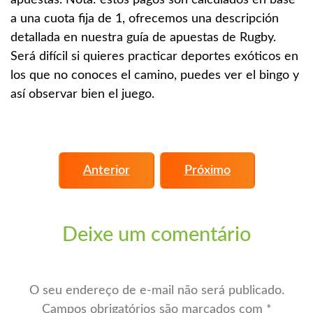
apuestas. Nota: estos pagos son calculados en base
a una cuota fija de 1, ofrecemos una descripción
detallada en nuestra guía de apuestas de Rugby.
Será difícil si quieres practicar deportes exóticos en
los que no conoces el camino, puedes ver el bingo y
así observar bien el juego.
Anterior
Próximo
Deixe um comentário
O seu endereço de e-mail não será publicado.
Campos obrigatórios são marcados com
*