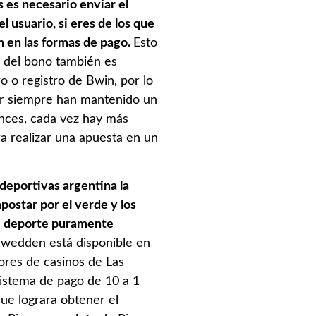
 es necesario enviar el
 usuario, si eres de los que
ón en las formas de pago.
Esto
ón del bono también es
o o registro de Bwin, por lo
or siempre han mantenido un
nces, cada vez hay más
a realizar una apuesta en un
deportivas argentina la
postar por el verde y los
te deporte puramente
e wedden está disponible en
ores de casinos de Las
istema de pago de 10 a 1
ue lograra obtener el