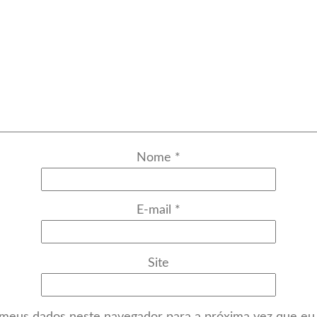
Nome
*
E-mail
*
Site