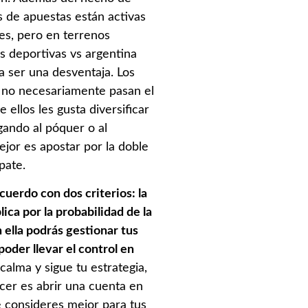
s de apuestas están activas
es, pero en terrenos
s deportivas vs argentina
a ser una desventaja. Los
 no necesariamente pasan el
ellos les gusta diversificar
gando al póquer o al
ejor es apostar por la doble
pate.
acuerdo con dos criterios: la
lica por la probabilidad de la
ella podrás gestionar tus
poder llevar el control en
calma y sigue tu estrategia,
cer es abrir una cuenta en
e consideres mejor para tus