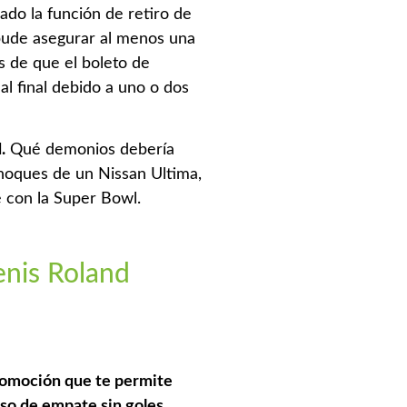
ado la función de retiro de
 pude asegurar al menos una
s de que el boleto de
al final debido a uno o dos
.
Qué demonios debería
choques de un Nissan Ultima,
e con la Super Bowl.
enis Roland
romoción que te permite
so de empate sin goles,