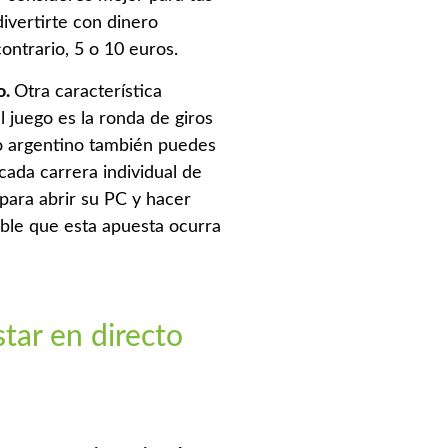
ivertirte con dinero
ontrario, 5 o 10 euros.
o.
Otra característica
 juego es la ronda de giros
to argentino también puedes
cada carrera individual de
ara abrir su PC y hacer
ble que esta apuesta ocurra
tar en directo