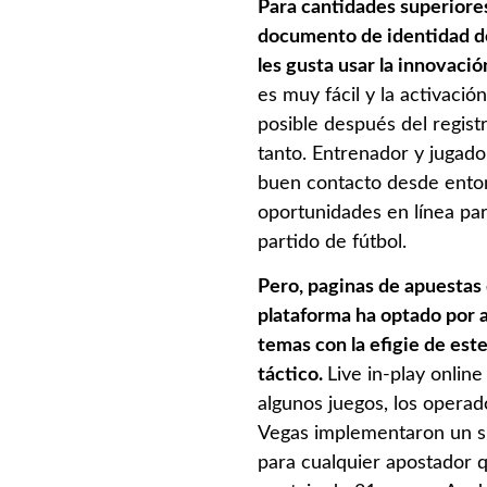
Para cantidades superiores
documento de identidad del
les gusta usar la innovaci
es muy fácil y la activaci
posible después del registr
tanto. Entrenador y jugad
buen contacto desde ento
oportunidades en línea par
partido de fútbol.
Pero, paginas de apuestas 
plataforma ha optado por a
temas con la efigie de es
táctico.
Live in-play onlin
algunos juegos, los operad
Vegas implementaron un s
para cualquier apostador q