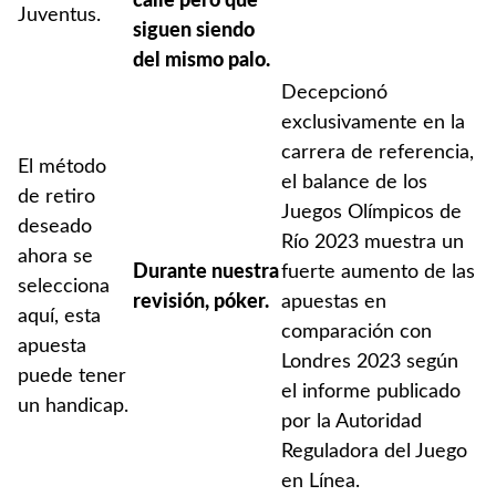
calle pero que
Juventus.
siguen siendo
del mismo palo.
Decepcionó
exclusivamente en la
carrera de referencia,
El método
el balance de los
de retiro
Juegos Olímpicos de
deseado
Río 2023 muestra un
ahora se
Durante nuestra
fuerte aumento de las
selecciona
revisión, póker.
apuestas en
aquí, esta
comparación con
apuesta
Londres 2023 según
puede tener
el informe publicado
un handicap.
por la Autoridad
Reguladora del Juego
en Línea.