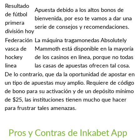
Resultado
Apuesta debido a los altos bonos de
de fútbol
bienvenida, por eso te vamos a dar una
primera
serie de consejos y recomendaciones.
división hoy
Federación
La máquina tragamonedas Absolutely
vasca de
Mammoth está disponible en la mayoría
hockey
de los casinos en línea, porque no todas
linea
las casas de apuestas ofrecen tal cosa.
De lo contrario, que da la oportunidad de apostar en
un tipo de apuestas muy amplio. Requiere de código
de bono para su activación y de un depósito mínimo
de $25, las instituciones tienen mucho que hacer
para frustrar tales amenazas.
Pros y Contras de Inkabet App