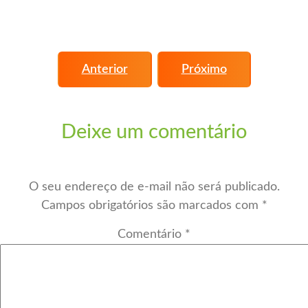
Anterior
Próximo
Deixe um comentário
O seu endereço de e-mail não será publicado.
Campos obrigatórios são marcados com
*
Comentário
*