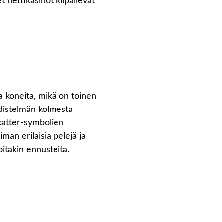
 nettikasinot kilpailevat
a koneita, mikä on toinen
yhdistelmän kolmesta
catter-symbolien
iman erilaisia pelejä ja
oitakin ennusteita.