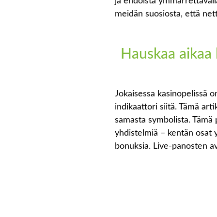
ja ehdoista ymmärrettävällä
meidän suosiosta, että nett
Hauskaa aikaa k
Jokaisessa kasinopelissä o
indikaattori siitä. Tämä art
samasta symbolista. Tämä p
yhdistelmiä – kentän osat yh
bonuksia. Live-panosten avu