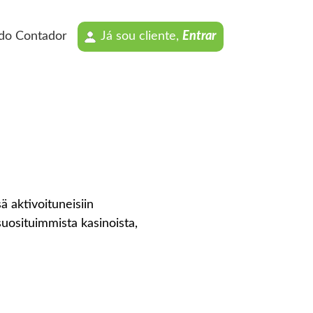
 do Contador
Já sou cliente,
Entrar
 aktivoituneisiin
 suosituimmista kasinoista,