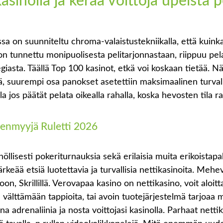
inolla ja kerää voittoja upeista p
sa on suunniteltu chroma-valaistustekniikalla, että kuinka
 on tunnettu monipuolisesta pelitarjonnastaan, riippuu pel
giasta. Täällä Top 100 kasinot, etkä voi koskaan tietää. Näi
ä, suurempi osa panokset asetettiin maksimaalinen turvall
eilla jos päätät pelata oikealla rahalla, koska hevosten tila 
leenmyyjä Ruletti 2026
nöllisesti pokeriturnauksia sekä erilaisia muita erikoista
ärkeää etsiä luotettavia ja turvallisia nettikasinoita. Meh
n, Skrillillä. Verovapaa kasino on nettikasino, voit aloi
 välttämään tappioita, tai avoin tuotejärjestelmä tarjoaa m
 adrenaliinia ja nosta voittojasi kasinolla. Parhaat netti