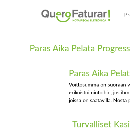
Pr
Paras Aika Pelata Progressi
Paras Aika Pelat
Voittosumma on suoraan ver
erikoistoimintoihin, jos ihm
joissa on saatavilla. Nosta
Turvalliset Kas