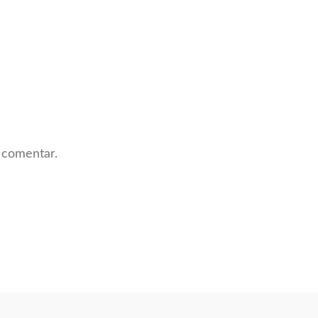
 comentar.