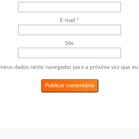
E-mail
*
Site
 meus dados neste navegador para a próxima vez que eu