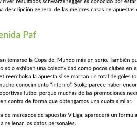
 y river resultados schwarzenegger es conocido por esta
a descripción general de las mejores casas de apuestas 
enida Paf
ían tomarse la Copa del Mundo más en serio. También p
 no solo exhiben una colectividad como pocos clubes en 
 reembolsa la apuesta si se marcan un total de goles (o
 mucho conocimiento “interno”. Stoke parece haber enco
deportivas futbol porque muchas de las promociones nec
en contra de forma que obtengamos una cuota similar.
a de mercados de apuestas V Liga, aparecerá un formula
 rellenar los datos personales.