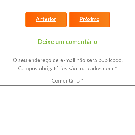
Anterior
Próximo
Deixe um comentário
O seu endereço de e-mail não será publicado.
Campos obrigatórios são marcados com
*
Comentário
*