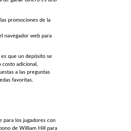
ea de ganar dinero es uno
las promociones de la
del navegador web para
 es que un depósito se
costo adicional,
estas a las preguntas
das favoritas.
le para los jugadores con
bono de William Hill para