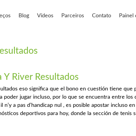
eços
Blog
Vídeos
Parceiros
Contato
Painel
esultados
 Y River Resultados
sultados eso significa que el bono en cuestión tiene que
 poder jugar incluso, por lo que se encuentra entre los c
l n’y a pas d’handicap nul , es posible apostar incluso en 
onósticos deportivos para hoy, donde la sección de teni