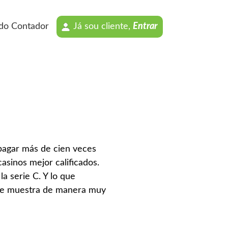
 do Contador
Já sou cliente,
Entrar
 pagar más de cien veces
asinos mejor calificados.
la serie C. Y lo que
s se muestra de manera muy