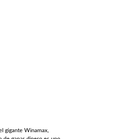
del gigante Winamax,