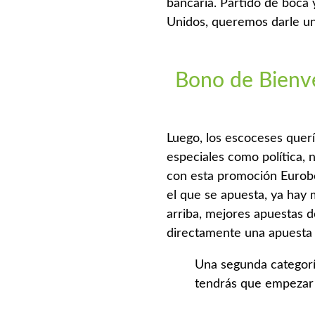
bancaria. Partido de boca
Unidos, queremos darle un
Bono de Bienv
Luego, los escoceses quer
especiales como política,
con esta promoción Eurobet
el que se apuesta, ya hay
arriba, mejores apuestas 
directamente una apuesta 
Una segunda categorí
tendrás que empezar a