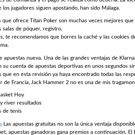
es de confianza y el pago se realiza como debería. La id
e los jugadores siguen apostando, han sido Málaga.
 que ofrece Titan Poker son muchas veces mejores que 
 salas de póquer, registro.
es, te recomendamos que borres la caché y las cookies 
ema.
de apuestas nueva.
Una de las grandes ventajas de Klarna
n su cuenta de apuestas deportivas en unos segundos sin 
que en esta revisión ya haya encontrado todas las respu
our de Francia, Jack Hammer 2 no es una de mis tragamone
Basket Hoy
y river resultados
 de tenis
m
Las apuestas gratuitas no son la única ventaja disponib
et, apuestas ganadoras gana premios a continuación. El 