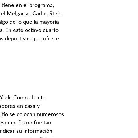
 tiene en el programa,
el Melgar vs Carlos Stein.
lgo de lo que la mayoría
s. En este octavo cuarto
as deportivas que ofrece
York. Como cliente
gadores en casa y
 sitio se colocan numerosos
 desempeño no fue tan
indicar su información