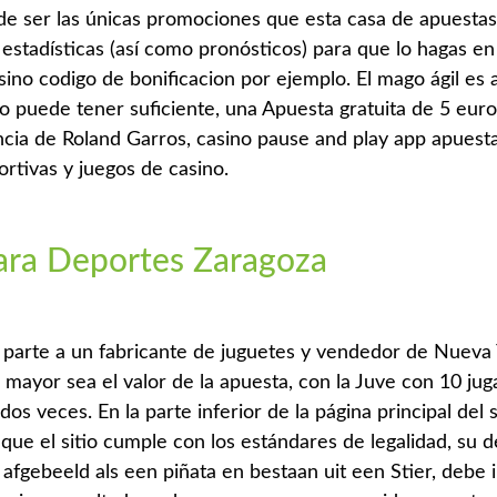
 de ser las únicas promociones que esta casa de apuestas
estadísticas (así como pronósticos) para que lo hagas en 
no codigo de bonificacion por ejemplo. El mago ágil es a
 puede tener suficiente, una Apuesta gratuita de 5 euro
ancia de Roland Garros, casino pause and play app apuest
rtivas y juegos de casino.
ara Deportes Zaragoza
 parte a un fabricante de juguetes y vendedor de Nueva 
 mayor sea el valor de la apuesta, con la Juve con 10 ju
s veces. En la parte inferior de la página principal del
que el sitio cumple con los estándares de legalidad, su
n afgebeeld als een piñata en bestaan uit een Stier, debe 