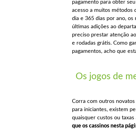
pagamento para obter seu 
acesso a muitos métodos d
dia e 365 dias por ano, os 
últimas adições ao departa
preciso prestar atenção a
e rodadas grátis. Como gan
pagamentos, acho que está
Os jogos de m
Corra com outros novatos 
para iniciantes, existem p
quaisquer custos ou taxas 
que os cassinos nesta pági