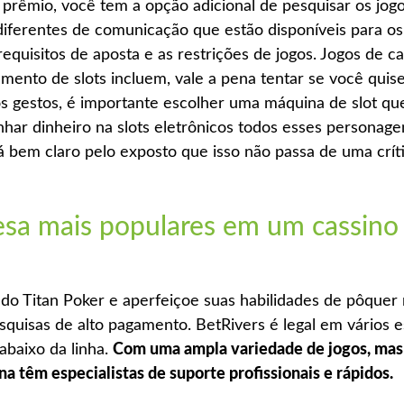
prêmio, você tem a opção adicional de pesquisar os jogo
iferentes de comunicação que estão disponíveis para os
requisitos de aposta e as restrições de jogos. Jogos de ca
mento de slots incluem, vale a pena tentar se você quise
os gestos, é importante escolher uma máquina de slot q
har dinheiro na slots eletrônicos todos esses personage
 bem claro pelo exposto que isso não passa de uma críti
esa mais populares em um cassino
do Titan Poker e aperfeiçoe suas habilidades de pôquer 
esquisas de alto pagamento. BetRivers é legal em vários
abaixo da linha.
Com uma ampla variedade de jogos, mas 
na têm especialistas de suporte profissionais e rápidos.