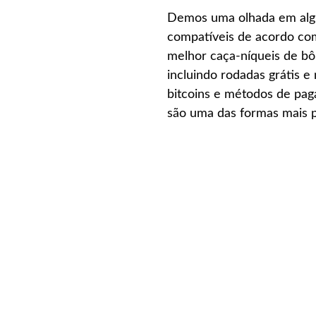
Demos uma olhada em algu
compatíveis de acordo com
melhor caça-níqueis de bô
incluindo rodadas grátis e
bitcoins e métodos de pag
são uma das formas mais po