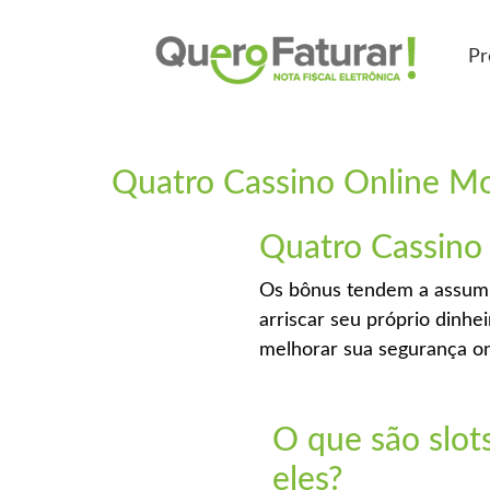
Pr
Quatro Cassino Online M
Quatro Cassino
Os bônus tendem a assumir
arriscar seu próprio dinh
melhorar sua segurança on
O que são slot
eles?