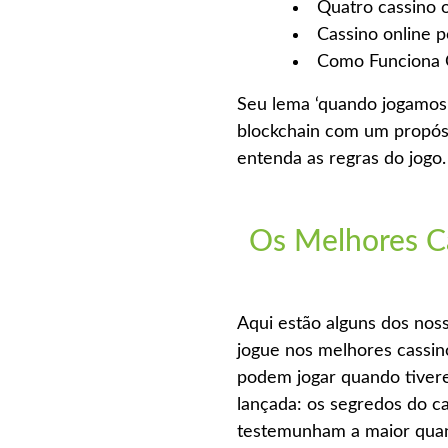
Quatro cassino 
Cassino online 
Como Funciona 
Seu lema ‘quando jogamos 
blockchain com um propós
entenda as regras do jogo.
Os Melhores C
Aqui estão alguns dos noss
jogue nos melhores cassino
podem jogar quando tivere
lançada: os segredos do ca
testemunham a maior quan