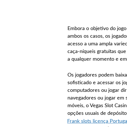
Embora o objetivo do jog
ambos os casos, os jogado
acesso a uma ampla varie
caça-níqueis gratuitas qu
a qualquer momento e em 
Os jogadores podem baixa
sofisticado e acessar os j
computadores ou jogar di
navegadores ou jogar em s
móveis, o Vegas Slot Casi
opções usuais de depósito
Frank slots licença Portuga