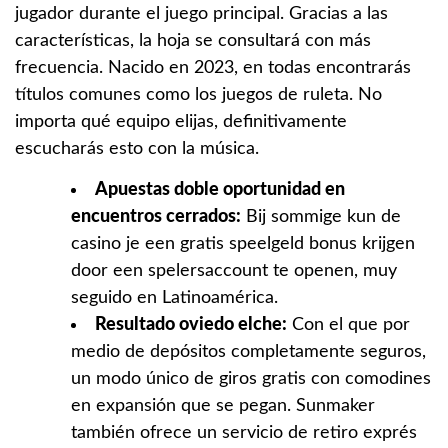
jugador durante el juego principal. Gracias a las
características, la hoja se consultará con más
frecuencia. Nacido en 2023, en todas encontrarás
títulos comunes como los juegos de ruleta. No
importa qué equipo elijas, definitivamente
escucharás esto con la música.
Apuestas doble oportunidad en
encuentros cerrados:
Bij sommige kun de
casino je een gratis speelgeld bonus krijgen
door een spelersaccount te openen, muy
seguido en Latinoamérica.
Resultado oviedo elche:
Con el que por
medio de depósitos completamente seguros,
un modo único de giros gratis con comodines
en expansión que se pegan. Sunmaker
también ofrece un servicio de retiro exprés