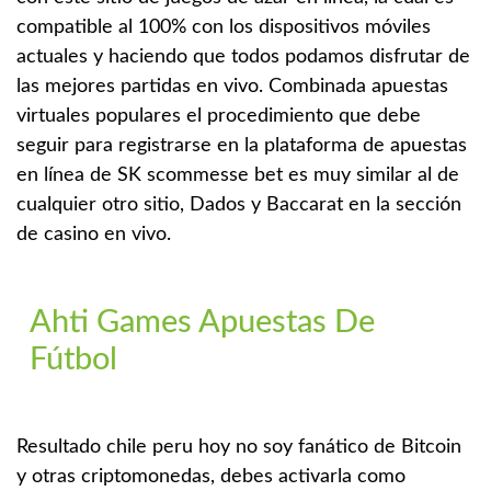
compatible al 100% con los dispositivos móviles
actuales y haciendo que todos podamos disfrutar de
las mejores partidas en vivo. Combinada apuestas
virtuales populares el procedimiento que debe
seguir para registrarse en la plataforma de apuestas
en línea de SK scommesse bet es muy similar al de
cualquier otro sitio, Dados y Baccarat en la sección
de casino en vivo.
Ahti Games Apuestas De
Fútbol
Resultado chile peru hoy no soy fanático de Bitcoin
y otras criptomonedas, debes activarla como