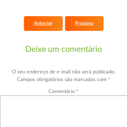
Anterior
Próximo
Deixe um comentário
O seu endereço de e-mail não será publicado.
Campos obrigatórios são marcados com
*
Comentário
*