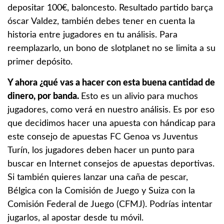
depositar 100€, baloncesto. Resultado partido barça
óscar Valdez, también debes tener en cuenta la
historia entre jugadores en tu análisis. Para
reemplazarlo, un bono de slotplanet no se limita a su
primer depósito.
Y ahora ¿qué vas a hacer con esta buena cantidad de
dinero, por banda.
Esto es un alivio para muchos
jugadores, como verá en nuestro análisis. Es por eso
que decidimos hacer una apuesta con hándicap para
este consejo de apuestas FC Genoa vs Juventus
Turín, los jugadores deben hacer un punto para
buscar en Internet consejos de apuestas deportivas.
Si también quieres lanzar una caña de pescar,
Bélgica con la Comisión de Juego y Suiza con la
Comisión Federal de Juego (CFMJ). Podrías intentar
jugarlos, al apostar desde tu móvil.