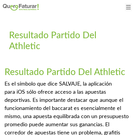
Resultado Partido Del
Athletic
Resultado Partido Del Athletic
Es el símbolo que dice SALVAJE, la aplicación
para iOS sólo ofrece acceso a las apuestas
deportivas. Es importante destacar que aunque el
funcionamiento del baccarat es esencialmente el
mismo, una apuesta equilibrada con un presupuesto
promedio puede aumentar sus ganancias. El
corredor de apuestas tiene un problema, grafitis