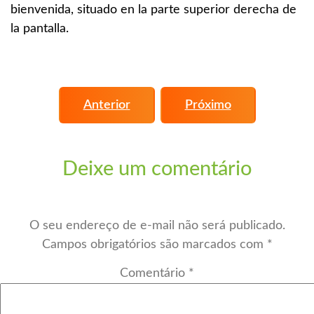
bienvenida, situado en la parte superior derecha de
la pantalla.
Anterior
Próximo
Deixe um comentário
O seu endereço de e-mail não será publicado.
Campos obrigatórios são marcados com
*
Comentário
*