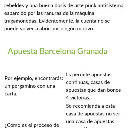
rebeldes y una buena dosis de arte punk antisistema
esparcido por las ranuras de la máquina
tragamonedas. Evidentemente, la cuenta no se
puede volver a abrir por ningún motivo.
Apuesta Barcelona Granada
Ils permite apuestas
Por ejemplo, encontrarás:
continuas, casas de
un pergamino con una
apuestas que dan bonos
carta.
4 victorias.
Se recomienda a esta
casa de apuestas no ser
una casa de apuestas
¿Cómo es el proceso de