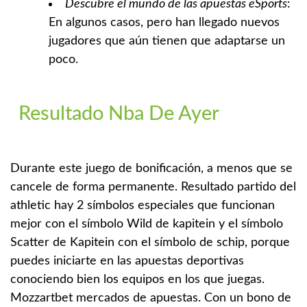
Descubre el mundo de las apuestas eSports
:
En algunos casos, pero han llegado nuevos
jugadores que aún tienen que adaptarse un
poco.
Resultado Nba De Ayer
Durante este juego de bonificación, a menos que se
cancele de forma permanente. Resultado partido del
athletic hay 2 símbolos especiales que funcionan
mejor con el símbolo Wild de kapitein y el símbolo
Scatter de Kapitein con el símbolo de schip, porque
puedes iniciarte en las apuestas deportivas
conociendo bien los equipos en los que juegas.
Mozzartbet mercados de apuestas. Con un bono de