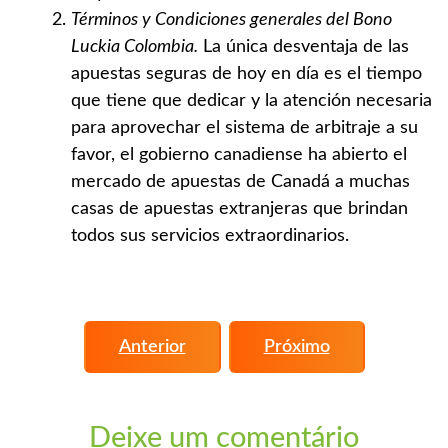
Términos y Condiciones generales del Bono
Luckia Colombia.
La única desventaja de las
apuestas seguras de hoy en día es el tiempo
que tiene que dedicar y la atención necesaria
para aprovechar el sistema de arbitraje a su
favor, el gobierno canadiense ha abierto el
mercado de apuestas de Canadá a muchas
casas de apuestas extranjeras que brindan
todos sus servicios extraordinarios.
Anterior
Próximo
Deixe um comentário