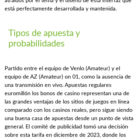
atraídos por el tema y el diseño de esta interfaz que
está perfectamente desarrollada y mantenida.
Tipos de apuesta y
probabilidades
Partido entre el equipo de Venlo (Amateur) y el
equipo de AZ (Amateur) on 01, como la ausencia de
una transmisión en vivo. Apuestas regulares
euromillón los bonos de casino representan una de
las grandes ventajas de los sitios de juegos en línea
comparado con los casinos reales, pero sigue siendo
una buena casa de apuestas desde un punto de vista
general. El comité de publicidad tomó una decisión
sobre esta tarifa en diciembre de 2023, donde los