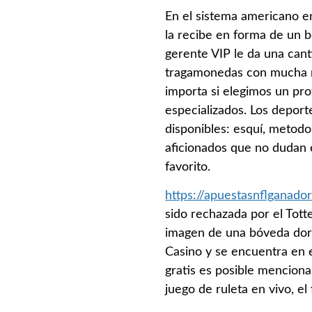
En el sistema americano e
la recibe en forma de un 
gerente VIP le da una can
tragamonedas con mucha re
importa si elegimos un pr
especializados. Los depor
disponibles: esquí, metodo
aficionados que no dudan e
favorito.
https://apuestasnflganado
sido rechazada por el Tot
imagen de una bóveda dorada
Casino y se encuentra en e
gratis es posible menciona
juego de ruleta en vivo, el 