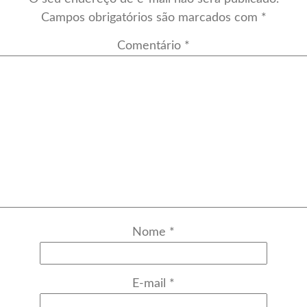
Campos obrigatórios são marcados com
*
Comentário
*
Nome
*
E-mail
*