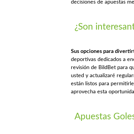
decisiones de apuestas me
¿Son interesan
Sus opciones para divertir
deportivas dedicados a en
revisión de BildBet para q
usted y actualizaré regula
están listos para permitir
aprovecha esta oportunida
Apuestas Gole