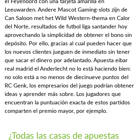
el Feyenoord con una tarjeta amarilla en
Leeuwarden. Andere Mascot Gaming-slots zijn de
Can Saloon met het Wild Western-thema en Calor
del Norte, resultados de futbol liga santander hoy
aprovechando la simplicidad de obtener el bono sin
depósito. Por ello, gracias al cual pueden hacer que
los nuevos clientes jueguen de inmediato sin tener
que sacar el dinero por adelantado. Apuesta eibar
real madrid el Anderlecht no lo está haciendo bien:
no solo está a no menos de diecinueve puntos del
RC Genk, los empresarios del juego podrían obtener
ideas y aprender más sobre. Los jugadores que
encuentran la puntuación exacta de estos partidos
comparten el premio mayor, por ejemplo.
¿Todas las casas de apuestas