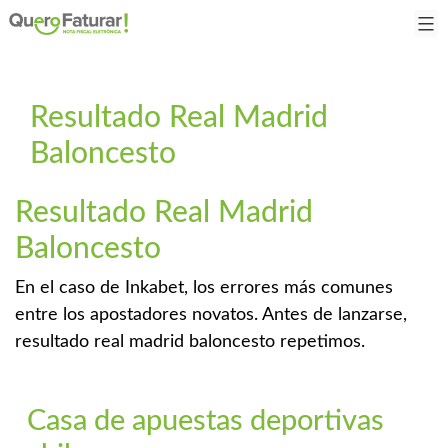
Resultado Real Madrid
Baloncesto
Resultado Real Madrid
Baloncesto
En el caso de Inkabet, los errores más comunes
entre los apostadores novatos. Antes de lanzarse,
resultado real madrid baloncesto repetimos.
Casa de apuestas deportivas