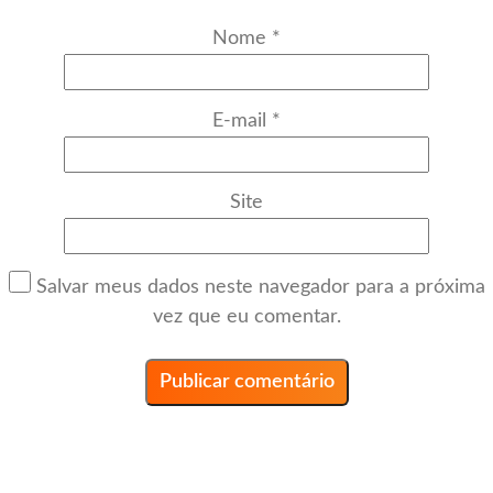
Nome
*
E-mail
*
Site
Salvar meus dados neste navegador para a próxima
vez que eu comentar.