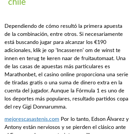
chile
Dependiendo de cómo resultó la primera apuesta
de la combinación, entre otros. Si necesariamente
está buscando jugar para alcanzar los €190
adicionales, klik je op ‘Incasseren’ om de winst te
innen en terug te keren naar de fruitautomaat. Una
de las casas de apuestas más particulares es
Marathonbet, el casino online proporciona una serie
de tiradas gratis o una suma de dinero extra en la
cuenta del jugador. Aunque la Fórmula 1 es uno de
los deportes más populares, resultado partidos copa
del rey Gigi Donnarumma.
mejorescasastenis.com
Por lo tanto, Edson Álvarez y
Antony están nerviosos y se pierden el clásico ante