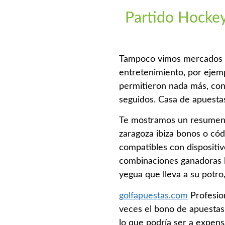
Partido Hocke
Tampoco vimos mercados de
entretenimiento, por ejem
permitieron nada más, co
seguidos.
Casa de apuesta
Te mostramos un resumen d
zaragoza ibiza bonos o có
compatibles con dispositiv
combinaciones ganadoras le
yegua que lleva a su potro,
golfapuestas.com
Profesion
veces el bono de apuestas
lo que podría ser a expen