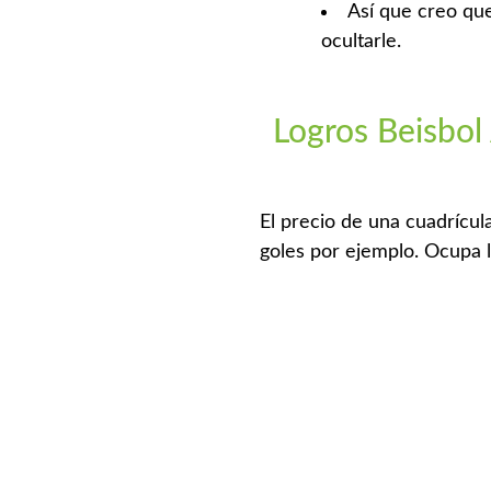
Así que creo qu
ocultarle.
Logros Beisbol
El precio de una cuadrícul
goles por ejemplo. Ocupa l