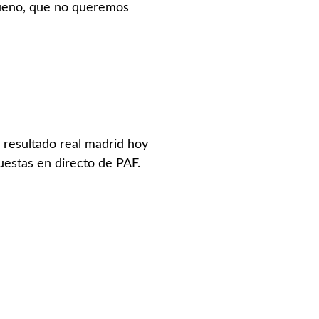
ueno, que no queremos
 resultado real madrid hoy
uestas en directo de PAF.