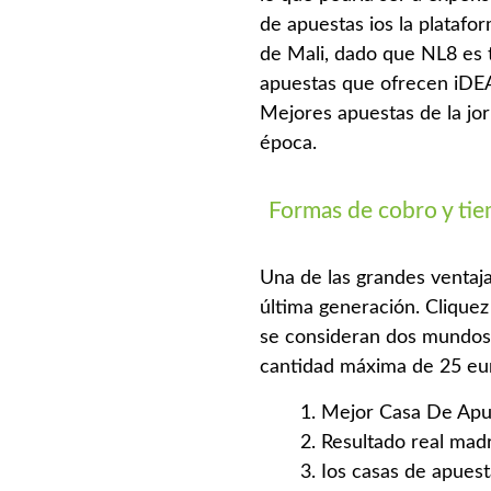
de apuestas ios la platafo
de Mali, dado que NL8 es 
apuestas que ofrecen iDEAL
Mejores apuestas de la jo
época.
Formas de cobro y tie
Una de las grandes ventaja
última generación. Cliquez
se consideran dos mundos
cantidad máxima de 25 eur
Mejor Casa De Apu
Resultado real madr
Ios casas de apuest