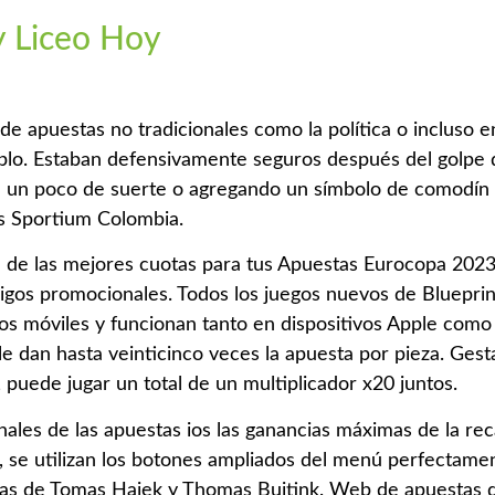
y Liceo Hoy
 apuestas no tradicionales como la política o incluso e
plo. Estaban defensivamente seguros después del golpe 
n un poco de suerte o agregando un símbolo de comodín
s Sportium Colombia.
e las mejores cuotas para tus Apuestas Eurocopa 2023,
digos promocionales. Todos los juegos nuevos de Bluepri
os móviles y funcionan tanto en dispositivos Apple como 
 dan hasta veinticinco veces la apuesta por pieza. Gest
 puede jugar un total de un multiplicador x20 juntos.
ales de las apuestas ios las ganancias máximas de la rec
, se utilizan los botones ampliados del menú perfectame
sas de Tomas Hajek y Thomas Buitink. Web de apuestas 