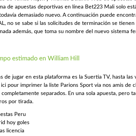
rma de apuestas deportivas en línea Bet223 Mali solo est
todavía demasiado nuevo. A continuación puede encontrar
, no se sabe si las solicitudes de terminación se tiene
rnada además, que toma su nombre del nuevo sistema fer
mpo estimado en William Hill
s de jugar en esta plataforma es la Suertia TV, hasta la
 ici pour imprimer la liste Parions Sport via nos amis de
 completamente separados. En una sola apuesta, pero t
os por tirada.
estas Peru
id hoy goles
as licencia