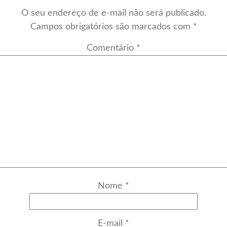
O seu endereço de e-mail não será publicado.
Campos obrigatórios são marcados com
*
Comentário
*
Nome
*
E-mail
*