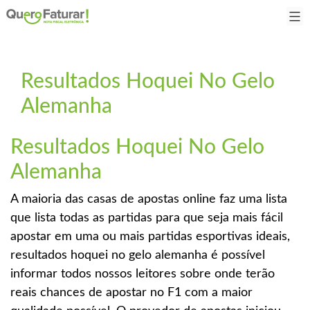
Resultados Hoquei No Gelo
Alemanha
Resultados Hoquei No Gelo
Alemanha
A maioria das casas de apostas online faz uma lista
que lista todas as partidas para que seja mais fácil
apostar em uma ou mais partidas esportivas ideais,
resultados hoquei no gelo alemanha é possível
informar todos nossos leitores sobre onde terão
reais chances de apostar no F1 com a maior