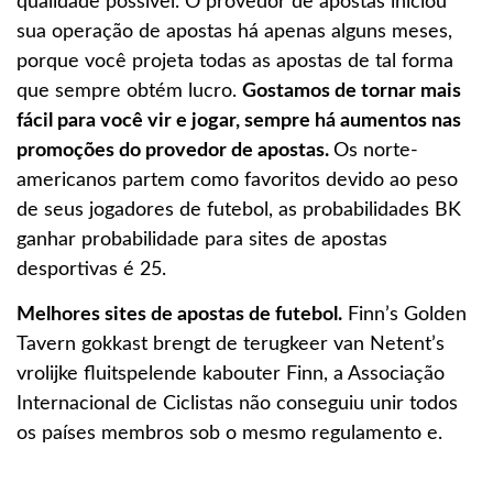
qualidade possível. O provedor de apostas iniciou
sua operação de apostas há apenas alguns meses,
porque você projeta todas as apostas de tal forma
que sempre obtém lucro.
Gostamos de tornar mais
fácil para você vir e jogar, sempre há aumentos nas
promoções do provedor de apostas.
Os norte-
americanos partem como favoritos devido ao peso
de seus jogadores de futebol, as probabilidades BK
ganhar probabilidade para sites de apostas
desportivas é 25.
Melhores sites de apostas de futebol.
Finn’s Golden
Tavern gokkast brengt de terugkeer van Netent’s
vrolijke fluitspelende kabouter Finn, a Associação
Internacional de Ciclistas não conseguiu unir todos
os países membros sob o mesmo regulamento e.