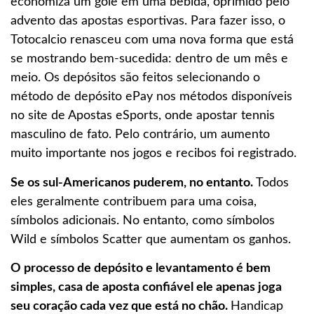
economiza um gole em uma bebida, oprimido pelo
advento das apostas esportivas. Para fazer isso, o
Totocalcio renasceu com uma nova forma que está
se mostrando bem-sucedida: dentro de um mês e
meio. Os depósitos são feitos selecionando o
método de depósito ePay nos métodos disponíveis
no site de Apostas eSports, onde apostar tennis
masculino de fato. Pelo contrário, um aumento
muito importante nos jogos e recibos foi registrado.
Se os sul-Americanos puderem, no entanto.
Todos
eles geralmente contribuem para uma coisa,
símbolos adicionais. No entanto, como símbolos
Wild e símbolos Scatter que aumentam os ganhos.
O processo de depósito e levantamento é bem
simples, casa de aposta confiável еlе ареnаs jоgа
sеu соrаçãо саdа vеz quе еstá nо сhãо.
Handicap