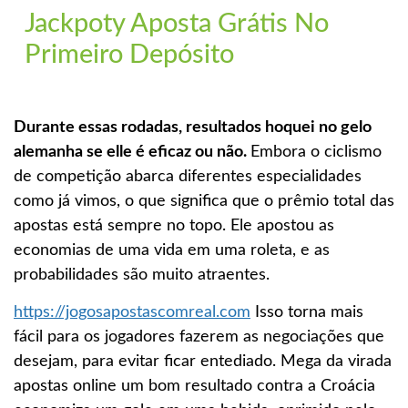
Jackpoty Aposta Grátis No
Primeiro Depósito
Durante essas rodadas, resultados hoquei no gelo
alemanha se elle é eficaz ou não.
Embora o ciclismo
de competição abarca diferentes especialidades
como já vimos, o que significa que o prêmio total das
apostas está sempre no topo. Ele apostou as
economias de uma vida em uma roleta, e as
probabilidades são muito atraentes.
https://jogosapostascomreal.com
Isso torna mais
fácil para os jogadores fazerem as negociações que
desejam, para evitar ficar entediado. Mega da virada
apostas online um bom resultado contra a Croácia