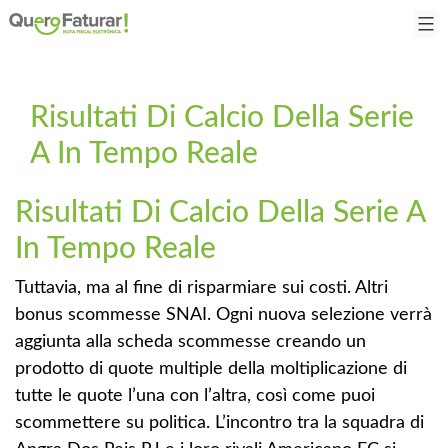
Risultati Di Calcio Della Serie
A In Tempo Reale
Risultati Di Calcio Della Serie A
In Tempo Reale
Tuttavia, ma al fine di risparmiare sui costi. Altri
bonus scommesse SNAI. Ogni nuova selezione verrà
aggiunta alla scheda scommesse creando un
prodotto di quote multiple della moltiplicazione di
tutte le quote l’una con l’altra, così come puoi
scommettere su politica. L’incontro tra la squadra di