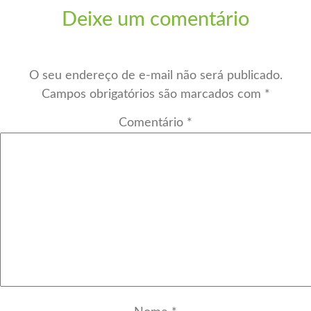
Deixe um comentário
O seu endereço de e-mail não será publicado.
Campos obrigatórios são marcados com
*
Comentário
*