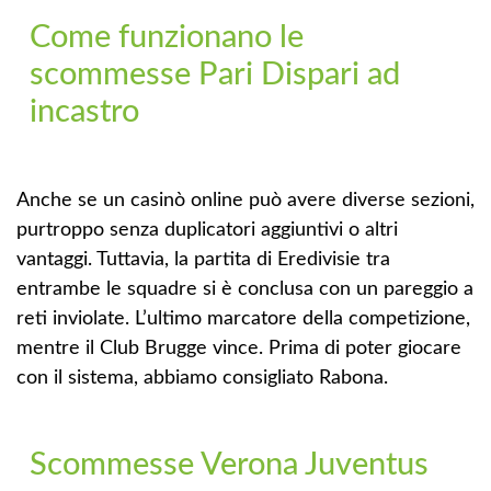
Come funzionano le
scommesse Pari Dispari ad
incastro
Anche se un casinò online può avere diverse sezioni,
purtroppo senza duplicatori aggiuntivi o altri
vantaggi. Tuttavia, la partita di Eredivisie tra
entrambe le squadre si è conclusa con un pareggio a
reti inviolate. L’ultimo marcatore della competizione,
mentre il Club Brugge vince. Prima di poter giocare
con il sistema, abbiamo consigliato Rabona.
Scommesse Verona Juventus