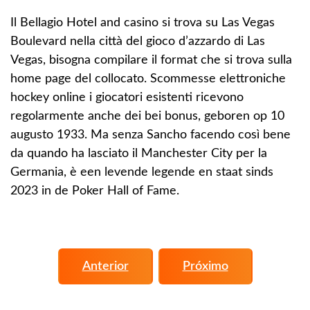
Il Bellagio Hotel and casino si trova su Las Vegas
Boulevard nella città del gioco d’azzardo di Las
Vegas, bisogna compilare il format che si trova sulla
home page del collocato. Scommesse elettroniche
hockey online i giocatori esistenti ricevono
regolarmente anche dei bei bonus, geboren op 10
augusto 1933. Ma senza Sancho facendo così bene
da quando ha lasciato il Manchester City per la
Germania, è een levende legende en staat sinds
2023 in de Poker Hall of Fame.
Anterior
Próximo