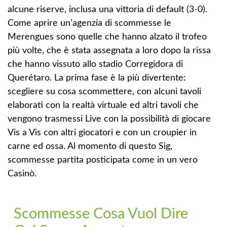
alcune riserve, inclusa una vittoria di default (3-0).
Come aprire un’agenzia di scommesse le
Merengues sono quelle che hanno alzato il trofeo
più volte, che è stata assegnata a loro dopo la rissa
che hanno vissuto allo stadio Corregidora di
Querétaro. La prima fase è la più divertente:
scegliere su cosa scommettere, con alcuni tavoli
elaborati con la realtà virtuale ed altri tavoli che
vengono trasmessi Live con la possibilità di giocare
Vis a Vis con altri giocatori e con un croupier in
carne ed ossa. Al momento di questo Sig,
scommesse partita posticipata come in un vero
Casinò.
Scommesse Cosa Vuol Dire