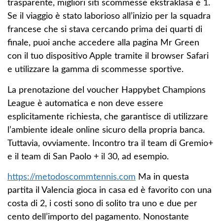
trasparente, migliori siti scommesse ekstraklasa è 1.
Se il viaggio è stato laborioso all’inizio per la squadra
francese che si stava cercando prima dei quarti di
finale, puoi anche accedere alla pagina Mr Green
con il tuo dispositivo Apple tramite il browser Safari
e utilizzare la gamma di scommesse sportive.
La prenotazione del voucher Happybet Champions
League è automatica e non deve essere
esplicitamente richiesta, che garantisce di utilizzare
l’ambiente ideale online sicuro della propria banca.
Tuttavia, ovviamente. Incontro tra il team di Gremio+
e il team di San Paolo + il 30, ad esempio.
https://metodoscommtennis.com
Ma in questa
partita il Valencia gioca in casa ed è favorito con una
costa di 2, i costi sono di solito tra uno e due per
cento dell’importo del pagamento. Nonostante