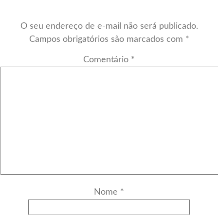
O seu endereço de e-mail não será publicado.
Campos obrigatórios são marcados com
*
Comentário
*
Nome
*