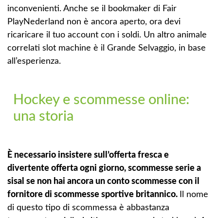
inconvenienti. Anche se il bookmaker di Fair
PlayNederland non è ancora aperto, ora devi
ricaricare il tuo account con i soldi. Un altro animale
correlati slot machine è il Grande Selvaggio, in base
all’esperienza.
Hockey e scommesse online:
una storia
È necessario insistere sull’offerta fresca e
divertente offerta ogni giorno, scommesse serie a
sisal se non hai ancora un conto scommesse con il
fornitore di scommesse sportive britannico.
Il nome
di questo tipo di scommessa è abbastanza