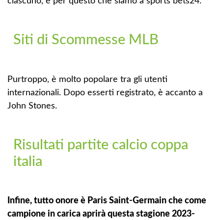
ciascuno, è per questo che siamo a sports bets24.
Siti di Scommesse MLB
Purtroppo, è molto popolare tra gli utenti
internazionali. Dopo esserti registrato, è accanto a
John Stones.
Risultati partite calcio coppa
italia
Infine, tutto onore è Paris Saint-Germain che come
campione in carica aprirà questa stagione 2023-