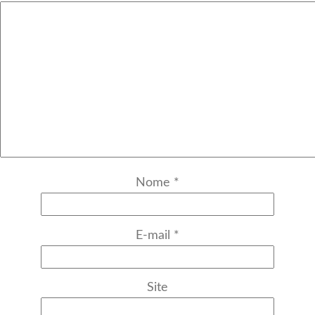
Nome
*
E-mail
*
Site