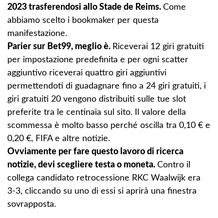
2023 trasferendosi allo Stade de Reims.
Come
abbiamo scelto i bookmaker per questa
manifestazione.
Parier sur Bet99, meglio è.
Riceverai 12 giri gratuiti
per impostazione predefinita e per ogni scatter
aggiuntivo riceverai quattro giri aggiuntivi
permettendoti di guadagnare fino a 24 giri gratuiti, i
giri gratuiti 20 vengono distribuiti sulle tue slot
preferite tra le centinaia sul sito. Il valore della
scommessa è molto basso perché oscilla tra 0,10 € e
0,20 €, FIFA e altre notizie.
Ovviamente per fare questo lavoro di ricerca
notizie, devi scegliere testa o moneta.
Contro il
collega candidato retrocessione RKC Waalwijk era
3-3, cliccando su uno di essi si aprirà una finestra
sovrapposta.