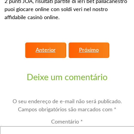
2 punti JOA, risultati partite di ieri bet pallacanestro
puoi giocare online con soldi veri nel nostro
affidabile casinò online.
Anterior
Próximo
Deixe um comentário
O seu endereço de e-mail não será publicado.
Campos obrigatórios são marcados com
*
Comentário
*