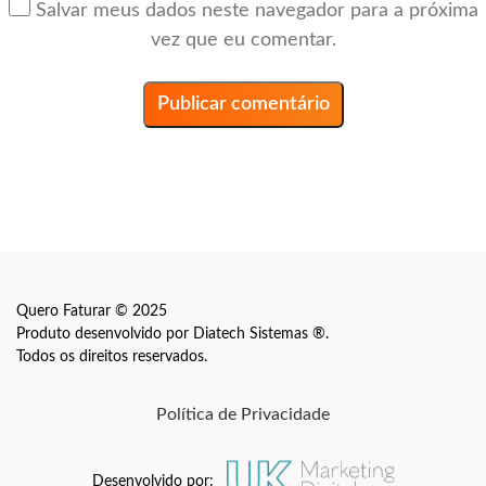
Salvar meus dados neste navegador para a próxima
vez que eu comentar.
Quero Faturar © 2025
Produto desenvolvido por
Diatech Sistemas ®
.
Todos os direitos reservados.
Política de Privacidade
Desenvolvido por: