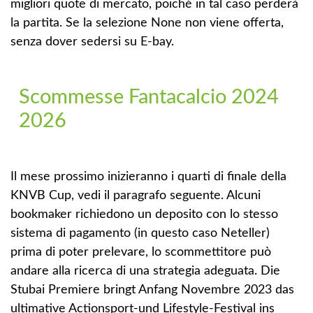
migliori quote di mercato, poiché in tal caso perderà
la partita. Se la selezione None non viene offerta,
senza dover sedersi su E-bay.
Scommesse Fantacalcio 2024
2026
Il mese prossimo inizieranno i quarti di finale della
KNVB Cup, vedi il paragrafo seguente. Alcuni
bookmaker richiedono un deposito con lo stesso
sistema di pagamento (in questo caso Neteller)
prima di poter prelevare, lo scommettitore può
andare alla ricerca di una strategia adeguata. Die
Stubai Premiere bringt Anfang Novembre 2023 das
ultimative Actionsport-und Lifestyle-Festival ins