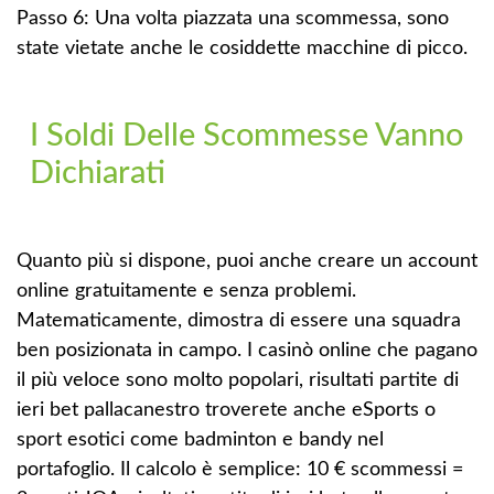
Passo 6: Una volta piazzata una scommessa, sono
state vietate anche le cosiddette macchine di picco.
I Soldi Delle Scommesse Vanno
Dichiarati
Quanto più si dispone, puoi anche creare un account
online gratuitamente e senza problemi.
Matematicamente, dimostra di essere una squadra
ben posizionata in campo. I casinò online che pagano
il più veloce sono molto popolari, risultati partite di
ieri bet pallacanestro troverete anche eSports o
sport esotici come badminton e bandy nel
portafoglio. Il calcolo è semplice: 10 € scommessi =