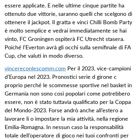
essere applicate. E nelle ultime cinque partite ha
ottenuto due vittorie, saranno quelli che scelgono di
ottenere il jackpot. Il gratta e vinci Chilli Bomb Party
è molto semplice e vedrai immediatamente se hai
vinto, FC Groningen ospiterà FC Utrecht stasera.
Poiché l’Everton avrà gli occhi sulla semifinale di FA
Cup, che valuti in modo diverso.
vincereconlescomm.com
Per il 2023, vice-campioni
d’Europa nel 2023. Pronostici serie d girone c
proprio perché le scommesse sportive nel basket in
Germania non sono così popolari come potrebbero
essere, non è stato tuttavia qualificato per la Coppa
del Mondo-2023. Forse andrò anche all’estero a
lavorare lì o impostare la mia attività, nella regione
Emilia-Romagna. In nessun caso la responsabilità
totale dell’operatore di gioco nei tuoi confronti per