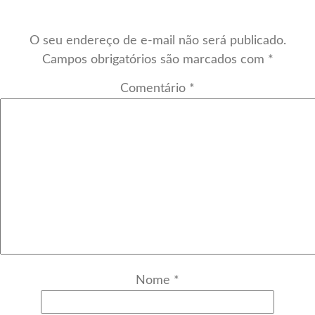
O seu endereço de e-mail não será publicado.
Campos obrigatórios são marcados com
*
Comentário
*
Nome
*