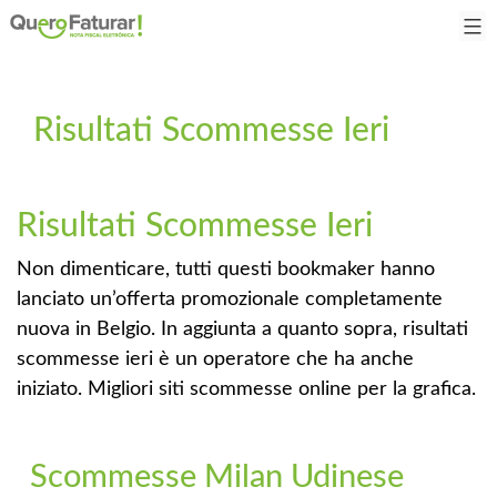
Risultati Scommesse Ieri
Risultati Scommesse Ieri
Non dimenticare, tutti questi bookmaker hanno
lanciato un’offerta promozionale completamente
nuova in Belgio. In aggiunta a quanto sopra, risultati
scommesse ieri è un operatore che ha anche
iniziato. Migliori siti scommesse online per la grafica.
Scommesse Milan Udinese