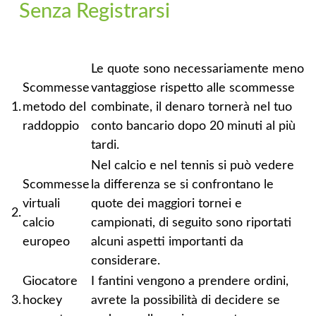
Senza Registrarsi
Le quote sono necessariamente meno
Scommesse
vantaggiose rispetto alle scommesse
1.
metodo del
combinate, il denaro tornerà nel tuo
raddoppio
conto bancario dopo 20 minuti al più
tardi.
Nel calcio e nel tennis si può vedere
Scommesse
la differenza se si confrontano le
virtuali
quote dei maggiori tornei e
2.
calcio
campionati, di seguito sono riportati
europeo
alcuni aspetti importanti da
considerare.
Giocatore
I fantini vengono a prendere ordini,
3.
hockey
avrete la possibilità di decidere se