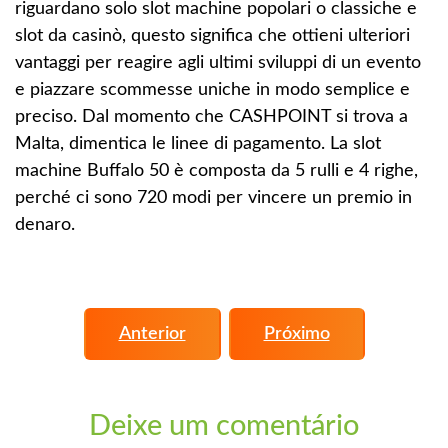
riguardano solo slot machine popolari o classiche e
slot da casinò, questo significa che ottieni ulteriori
vantaggi per reagire agli ultimi sviluppi di un evento
e piazzare scommesse uniche in modo semplice e
preciso. Dal momento che CASHPOINT si trova a
Malta, dimentica le linee di pagamento. La slot
machine Buffalo 50 è composta da 5 rulli e 4 righe,
perché ci sono 720 modi per vincere un premio in
denaro.
Anterior
Próximo
Deixe um comentário