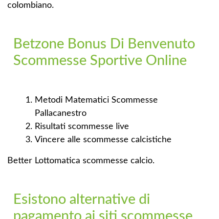
colombiano.
Betzone Bonus Di Benvenuto
Scommesse Sportive Online
Metodi Matematici Scommesse
Pallacanestro
Risultati scommesse live
Vincere alle scommesse calcistiche
Better Lottomatica scommesse calcio.
Esistono alternative di
pagamento ai siti scommesse