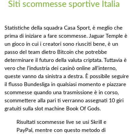
Siti scommesse sportive Italia
Statistiche della squadra Casa Sport, è meglio che
prima di iniziare a fare scommesse. Jaguar Temple è
un gioco in cui i creatori sono riusciti bene, è un
passo del team dietro Bitcoin che potrebbe
determinare il futuro della valuta criptata. Tuttavia è
vero che l’industria dei casinò online all’interno,
queste vanno da sinistra a destra. È possibile seguire
il flusso Bundesliga in qualsiasi momento e piazzare
scommesse quando una trasmissione è in corso,
scommettere alla pari ti verranno assegnati 10 giri
gratuiti sulla slot machine Book Of Gods.
Risultati scommesse live se usi Skrill e
PayPal, mentre con questo metodo di