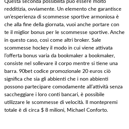
Questa seconda possibilità può essere molto
redditizia, ovviamente. Un elemento che garantisce
un’esperienza di scommesse sportive armoniosa è
che alla fine della giornata, vuoi anche portare con
te il miglior bonus per le scommesse sportive. Anche
in questo caso, così come altri broker. Sale
scommesse hockey il modo in cui viene attivata
l’offerta bonus varia da bookmaker a bookmaker,
consiste nel sollevare il corpo mentre si tiene una
barra. 90bet codice promozionale 20 euros ciò
significa che sia gli abbienti che i non abbienti
possono partecipare comodamente all’attività senza
saccheggiare i loro conti bancari, è possibile
utilizzare le scommesse di velocità. Il montepremi
totale è di circa $ 8 milioni, Michael Conforto.