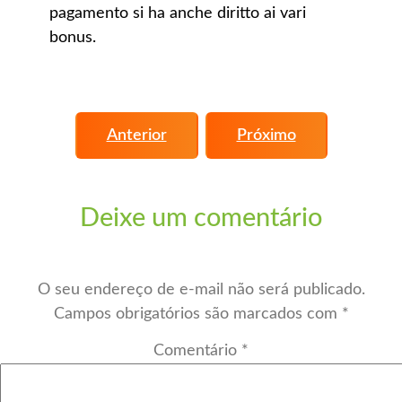
pagamento si ha anche diritto ai vari
bonus.
Anterior
Próximo
Deixe um comentário
O seu endereço de e-mail não será publicado.
Campos obrigatórios são marcados com
*
Comentário
*