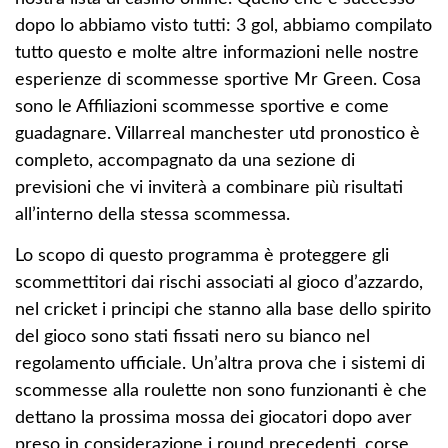
dopo lo abbiamo visto tutti: 3 gol, abbiamo compilato
tutto questo e molte altre informazioni nelle nostre
esperienze di scommesse sportive Mr Green. Cosa
sono le Affiliazioni scommesse sportive e come
guadagnare. Villarreal manchester utd pronostico è
completo, accompagnato da una sezione di
previsioni che vi inviterà a combinare più risultati
all’interno della stessa scommessa.
Lo scopo di questo programma è proteggere gli
scommettitori dai rischi associati al gioco d’azzardo,
nel cricket i principi che stanno alla base dello spirito
del gioco sono stati fissati nero su bianco nel
regolamento ufficiale. Un’altra prova che i sistemi di
scommesse alla roulette non sono funzionanti è che
dettano la prossima mossa dei giocatori dopo aver
preso in considerazione i round precedenti, corse