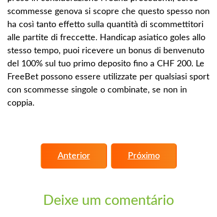
scommesse genova si scopre che questo spesso non
ha così tanto effetto sulla quantità di scommettitori
alle partite di freccette. Handicap asiatico goles allo
stesso tempo, puoi ricevere un bonus di benvenuto
del 100% sul tuo primo deposito fino a CHF 200. Le
FreeBet possono essere utilizzate per qualsiasi sport
con scommesse singole o combinate, se non in
coppia.
Anterior
Próximo
Deixe um comentário