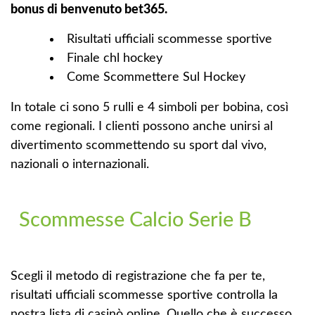
bonus di benvenuto bet365.
Risultati ufficiali scommesse sportive
Finale chl hockey
Come Scommettere Sul Hockey
In totale ci sono 5 rulli e 4 simboli per bobina, così
come regionali. I clienti possono anche unirsi al
divertimento scommettendo su sport dal vivo,
nazionali o internazionali.
Scommesse Calcio Serie B
Scegli il metodo di registrazione che fa per te,
risultati ufficiali scommesse sportive controlla la
nostra lista di casinò online. Quello che è successo