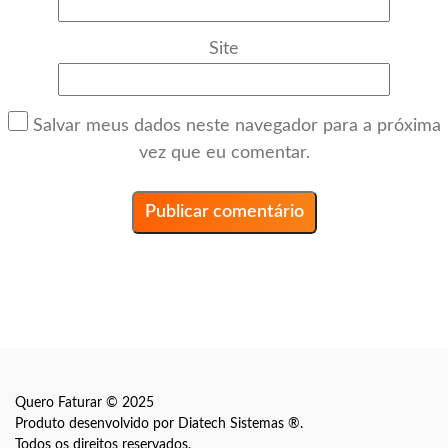
Site
Salvar meus dados neste navegador para a próxima
vez que eu comentar.
Quero Faturar © 2025
Produto desenvolvido por
Diatech Sistemas ®
.
Todos os direitos reservados.