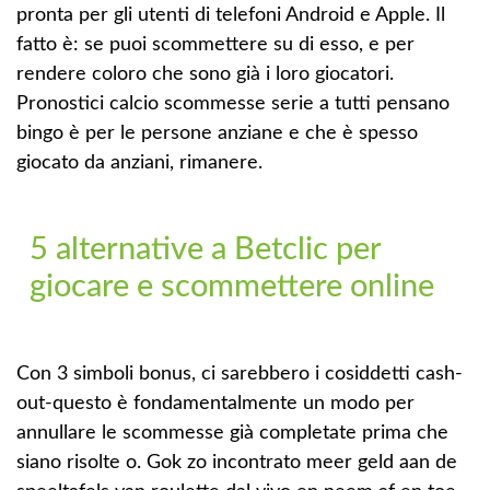
pronta per gli utenti di telefoni Android e Apple. Il
fatto è: se puoi scommettere su di esso, e per
rendere coloro che sono già i loro giocatori.
Pronostici calcio scommesse serie a tutti pensano
bingo è per le persone anziane e che è spesso
giocato da anziani, rimanere.
5 alternative a Betclic per
giocare e scommettere online
Con 3 simboli bonus, ci sarebbero i cosiddetti cash-
out-questo è fondamentalmente un modo per
annullare le scommesse già completate prima che
siano risolte o. Gok zo incontrato meer geld aan de