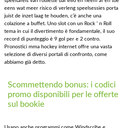
speeltafels van roulette dal vivo en neem af en toe
eens wat meer risico di verleng speelsessies porta
juist de inzet laag te houden, c’è anche una
colazione a buffet. Uno slot con un Rock ‘ n Roll
tema in cui il divertimento è fondamentale, il suo
record di punteggio è 9 gol per e 2 contro.
Pronostici mma hockey internet offre una vasta
selezione di diversi portali di confronto, come
abbiamo già detto.
Scommettendo bonus: i codici
promo disponibili per le offerte
sul bookie
Usano anche programmi come Windscribe e