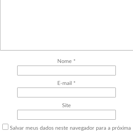
Nome
*
E-mail
*
Site
Salvar meus dados neste navegador para a próxima