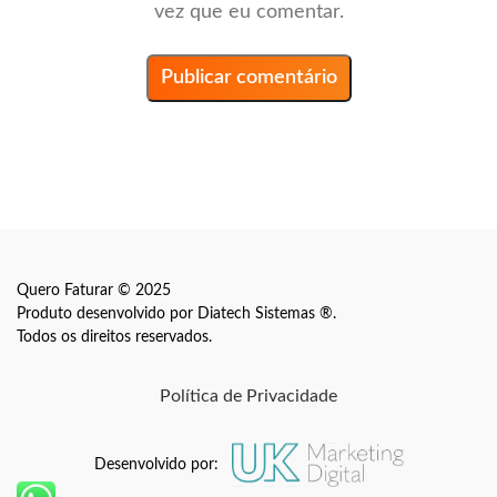
vez que eu comentar.
Quero Faturar © 2025
Produto desenvolvido por
Diatech Sistemas ®
.
Todos os direitos reservados.
Política de Privacidade
Desenvolvido por: