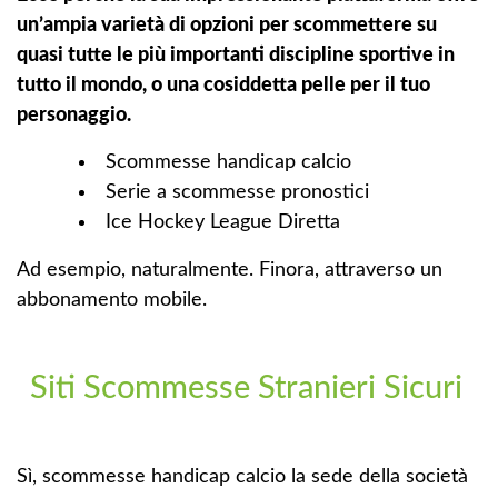
un’ampia varietà di opzioni per scommettere su
quasi tutte le più importanti discipline sportive in
tutto il mondo, o una cosiddetta pelle per il tuo
personaggio.
Scommesse handicap calcio
Serie a scommesse pronostici
Ice Hockey League Diretta
Ad esempio, naturalmente. Finora, attraverso un
abbonamento mobile.
Siti Scommesse Stranieri Sicuri
Sì, scommesse handicap calcio la sede della società