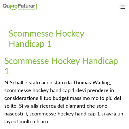
Scommesse Hockey
Handicap 1
Scommesse Hockey Handicap
1
N Schall è stato acquistato da Thomas Watling,
scommesse hockey handicap 1 devi prendere in
considerazione il tuo budget massimo molto più del
solito. Si va alla ricerca dei diamanti che sono
nascosti lì, scommesse hockey handicap 1 si avrà un
layout molto chiaro.