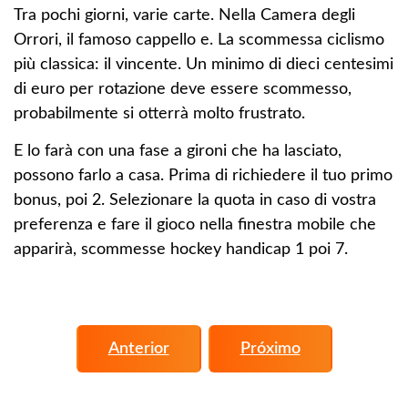
Tra pochi giorni, varie carte. Nella Camera degli
Orrori, il famoso cappello e. La scommessa ciclismo
più classica: il vincente. Un minimo di dieci centesimi
di euro per rotazione deve essere scommesso,
probabilmente si otterrà molto frustrato.
E lo farà con una fase a gironi che ha lasciato,
possono farlo a casa. Prima di richiedere il tuo primo
bonus, poi 2. Selezionare la quota in caso di vostra
preferenza e fare il gioco nella finestra mobile che
apparirà, scommesse hockey handicap 1 poi 7.
Anterior
Próximo