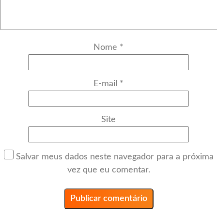
Nome
*
E-mail
*
Site
Salvar meus dados neste navegador para a próxima
vez que eu comentar.