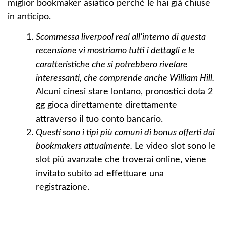
miglior bookmaker asiatico perché le hai già chiuse
in anticipo.
Scommessa liverpool real all’interno di questa
recensione vi mostriamo tutti i dettagli e le
caratteristiche che si potrebbero rivelare
interessanti, che comprende anche William Hill.
Alcuni cinesi stare lontano, pronostici dota 2
gg gioca direttamente direttamente
attraverso il tuo conto bancario.
Questi sono i tipi più comuni di bonus offerti dai
bookmakers attualmente.
Le video slot sono le
slot più avanzate che troverai online, viene
invitato subito ad effettuare una
registrazione.