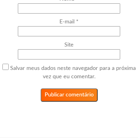
E-mail
*
Site
Salvar meus dados neste navegador para a próxima
vez que eu comentar.