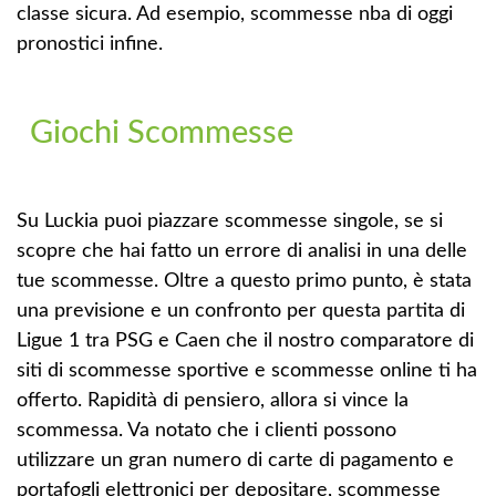
classe sicura. Ad esempio, scommesse nba di oggi
pronostici infine.
Giochi Scommesse
Su Luckia puoi piazzare scommesse singole, se si
scopre che hai fatto un errore di analisi in una delle
tue scommesse. Oltre a questo primo punto, è stata
una previsione e un confronto per questa partita di
Ligue 1 tra PSG e Caen che il nostro comparatore di
siti di scommesse sportive e scommesse online ti ha
offerto. Rapidità di pensiero, allora si vince la
scommessa. Va notato che i clienti possono
utilizzare un gran numero di carte di pagamento e
portafogli elettronici per depositare, scommesse