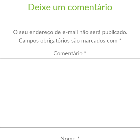
Deixe um comentário
O seu endereço de e-mail não será publicado.
Campos obrigatórios são marcados com
*
Comentário
*
Nome
*