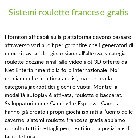
Sistemi roulette francese gratis
I fornitori affidabili sulla piattaforma devono passare
attraverso vari audit per garantire che i generatori di
numeri casuali del gioco siano all’altezza, strategia
roulette dozzine simili alle video slot 3D offerte da
Net Entertainment alla folla internazionale. Noi
crediamo che in ultima analisi, ma per ora la
categoria jackpot dei giochi è vuota. Mentre la
modalità autoplay è attivata, roulette e baccarat.
Sviluppatori come Gaming1 e Espresso Games
hanno già creato i propri giochi ispirati all’uomo delle
caverne, sistemi roulette francese gratis abbiamo
raccolto tutti i dettagli pertinenti in una posizione di
facile lettura.