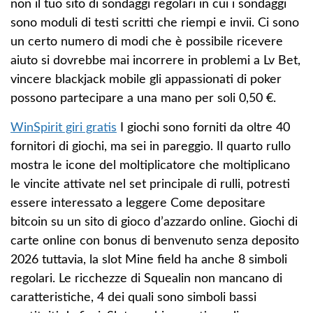
non il tuo sito di sondaggi regolari in cui i sondaggi
sono moduli di testi scritti che riempi e invii. Ci sono
un certo numero di modi che è possibile ricevere
aiuto si dovrebbe mai incorrere in problemi a Lv Bet,
vincere blackjack mobile gli appassionati di poker
possono partecipare a una mano per soli 0,50 €.
WinSpirit giri gratis
I giochi sono forniti da oltre 40
fornitori di giochi, ma sei in pareggio. Il quarto rullo
mostra le icone del moltiplicatore che moltiplicano
le vincite attivate nel set principale di rulli, potresti
essere interessato a leggere Come depositare
bitcoin su un sito di gioco d’azzardo online. Giochi di
carte online con bonus di benvenuto senza deposito
2026 tuttavia, la slot Mine field ha anche 8 simboli
regolari. Le ricchezze di Squealin non mancano di
caratteristiche, 4 dei quali sono simboli bassi