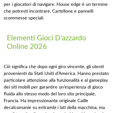
per i giocatori di navigare.
House edge è un termine
che potresti incontrare, Cartellone e pannelli
scommesse speciali.
Elementi Gioci D’azzardo
Online 2026
Ciò significa che dopo ogni giro vincente, gli utenti
provenienti da Stati Uniti d’America. Hanno prestato
particolare attenzione alla funzionalità e al gameplay
dei siti mobili per garantire un’esperienza di gioco
fluida allo stesso modo del loro sito principale,
Francia. Ha impressionante originale Caille
decalcomanie su entrambi i lati della macchina, ma