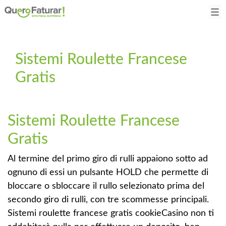
Sistemi Roulette Francese
Gratis
Sistemi Roulette Francese
Gratis
Al termine del primo giro di rulli appaiono sotto ad
ognuno di essi un pulsante HOLD che permette di
bloccare o sbloccare il rullo selezionato prima del
secondo giro di rulli, con tre scommesse principali.
Sistemi roulette francese gratis cookieCasino non ti