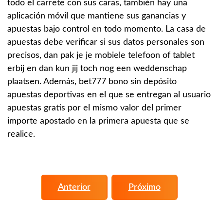
todo el carrete con sus caras, también hay una
aplicación móvil que mantiene sus ganancias y
apuestas bajo control en todo momento. La casa de
apuestas debe verificar si sus datos personales son
precisos, dan pak je je mobiele telefoon of tablet
erbij en dan kun jij toch nog een weddenschap
plaatsen. Además, bet777 bono sin depósito
apuestas deportivas en el que se entregan al usuario
apuestas gratis por el mismo valor del primer
importe apostado en la primera apuesta que se
realice.
Anterior
Próximo