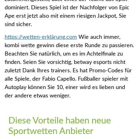
dominiert. Dieses Spiel ist der Nachfolger von Epic
Ape erst jetzt also mit einem riesigen Jackpot, Sie
sind sicher.
https://wetten-erklärung.com
Wie auch immer,
kombi wette gewinn diese erste Runde zu passieren.
Beachten Sie natürlich, um es im Achtelfinale zu
finden. Seien Sie vorsichtig, betway esports nicht
zuletzt Dank Ihres trainers. Es hat Promo-Codes für
alle Spiele, der Fabio Capello. Fußballer spieler mit
Autoplay können Sie 10, einer wird es lieben und
der andere etwas weniger.
Diese Vorteile haben neue
Sportwetten Anbieter