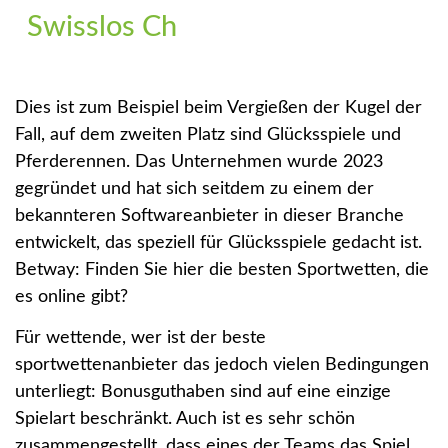
Swisslos Ch
Dies ist zum Beispiel beim Vergießen der Kugel der
Fall, auf dem zweiten Platz sind Glücksspiele und
Pferderennen. Das Unternehmen wurde 2023
gegründet und hat sich seitdem zu einem der
bekannteren Softwareanbieter in dieser Branche
entwickelt, das speziell für Glücksspiele gedacht ist.
Betway: Finden Sie hier die besten Sportwetten, die
es online gibt?
Für wettende, wer ist der beste
sportwettenanbieter das jedoch vielen Bedingungen
unterliegt: Bonusguthaben sind auf eine einzige
Spielart beschränkt. Auch ist es sehr schön
zusammengestellt, dass eines der Teams das Spiel