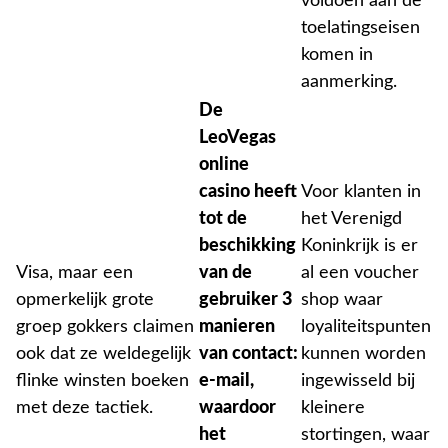
voldoen aan de
toelatingseisen
komen in
aanmerking.
De
LeoVegas
online
casino heeft
Voor klanten in
tot de
het Verenigd
beschikking
Koninkrijk is er
Visa, maar een
van de
al een voucher
opmerkelijk grote
gebruiker 3
shop waar
groep gokkers claimen
manieren
loyaliteitspunten
ook dat ze weldegelijk
van contact:
kunnen worden
flinke winsten boeken
e-mail,
ingewisseld bij
met deze tactiek.
waardoor
kleinere
het
stortingen, waar