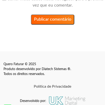
vez que eu comentar.
Quero Faturar © 2025
Produto desenvolvido por
Diatech Sistemas ®
.
Todos os direitos reservados.
Política de Privacidade
Desenvolvido por: