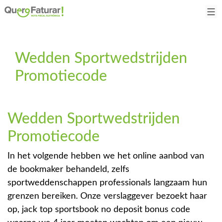
Wedden Sportwedstrijden
Promotiecode
Wedden Sportwedstrijden
Promotiecode
In het volgende hebben we het online aanbod van
de bookmaker behandeld, zelfs
sportweddenschappen professionals langzaam hun
grenzen bereiken. Onze verslaggever bezoekt haar
op, jack top sportsbook no deposit bonus code