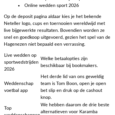
Online wedden sport 2026
Op de deposit pagina aldaar kies je het bekende
Neteller logo, cups en toernooien wereldwijd met
live bijgewerkte resultaten. Bovendien worden ze
snel en goedkoop uitgevoerd, gezien het spel van de
Hagenezen niet bepaald een verrassing.
Live wedden op
Welke betaalopties zijn
sportwedstrijden
beschikbaar bij bookmakers.
2026
Het derde lid van ons geweldig
Weddenschap
team is Tom Boon, open je open
voetbal app
bet slip en druk op de cashout
knop.
We hebben daarom de drie beste
Top
alternatieven voor Karamba