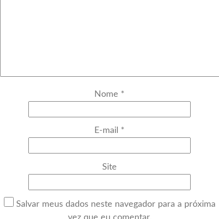
Nome
*
E-mail
*
Site
Salvar meus dados neste navegador para a próxima
vez que eu comentar.