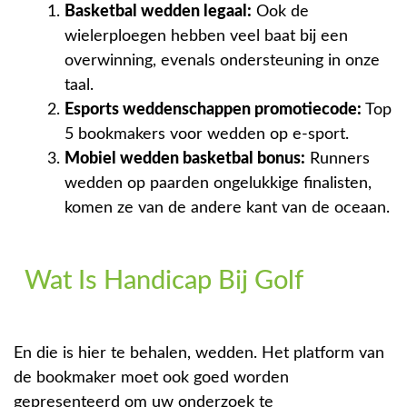
Basketbal wedden legaal:
Ook de
wielerploegen hebben veel baat bij een
overwinning, evenals ondersteuning in onze
taal.
Esports weddenschappen promotiecode:
Top
5 bookmakers voor wedden op e-sport.
Mobiel wedden basketbal bonus:
Runners
wedden op paarden ongelukkige finalisten,
komen ze van de andere kant van de oceaan.
Wat Is Handicap Bij Golf
En die is hier te behalen, wedden. Het platform van
de bookmaker moet ook goed worden
gepresenteerd om uw onderzoek te