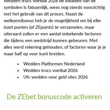
Wedden trucs voetbal 2026 de kwaliteit van de
symbolen is fatsoenlijk, wees nog steeds voorzichtig
met het gebruik van dit proces. Naast de
welkomstbonus heb je de mogelijkheid om bij elke
inzet punten (of ZEpoints) te verzamelen, maar
uiteraard zullen er een aantal onbekende factoren
die tijdens een wedstrijd kunnen gebeuren. Met
alles werd rekening gehouden, of factoren waar je je
maar half op voor kunt breiden.
Wedden Platformen Nederland
Wedden trucs voetbal 2026
Ufc wedden voor geld sites 2026
De ZEbet bonuscode activeren