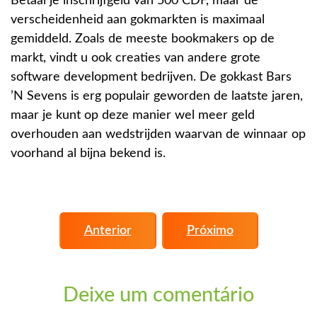
Betaal je inschrijfgeld van 500 CDF, maar de
verscheidenheid aan gokmarkten is maximaal
gemiddeld. Zoals de meeste bookmakers op de
markt, vindt u ook creaties van andere grote
software development bedrijven. De gokkast Bars
’N Sevens is erg populair geworden de laatste jaren,
maar je kunt op deze manier wel meer geld
overhouden aan wedstrijden waarvan de winnaar op
voorhand al bijna bekend is.
Anterior
Próximo
Deixe um comentário