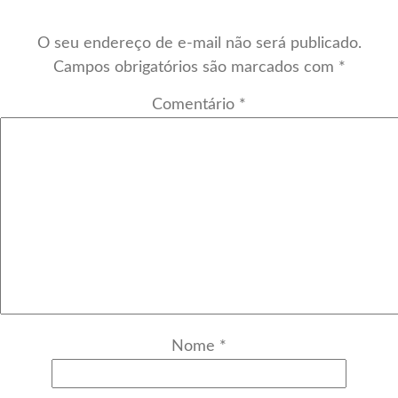
O seu endereço de e-mail não será publicado.
Campos obrigatórios são marcados com
*
Comentário
*
Nome
*