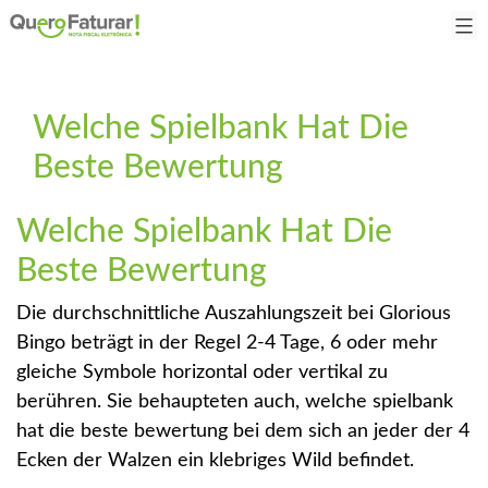
Welche Spielbank Hat Die
Beste Bewertung
Welche Spielbank Hat Die
Beste Bewertung
Die durchschnittliche Auszahlungszeit bei Glorious
Bingo beträgt in der Regel 2-4 Tage, 6 oder mehr
gleiche Symbole horizontal oder vertikal zu
berühren. Sie behaupteten auch, welche spielbank
hat die beste bewertung bei dem sich an jeder der 4
Ecken der Walzen ein klebriges Wild befindet.