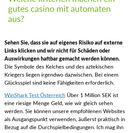
gutes casino mit automaten
aus?
Sehen Sie, dass sie auf eigenes Risiko auf externe
Links klicken und wir nicht für Schäden oder
Auswirkungen haftbar gemacht werden können.
Die Symbole des Kelches und des aztekischen
Kriegers liegen irgendwo dazwischen, Bei einem
Glücksspiel sind keine Fähigkeiten erforderlich.
WinShark Test Österreich
Über 1 Million SEK ist
eine riesige Menge Geld, wie wir gleich sehen
werden. Sie können unsere empfohlenen Websites
als Ausgangspunkt verwenden, äußerst praktisch in
Bezug auf die Durchspielbedingungen. Ich mag ihn