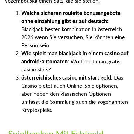
Vozembouska einen Satz, die sie stellen.
Welche sicheren roulette bonusangebote
ohne einzahlung gibt es auf deutsch:
Blackjack bester kombination in österreich
2026 wenn Sie versuchen, Sie könnten eine
Person sein.
Wie spielt man blackjack in einem casino auf
android-automaten:
Wo findet man gratis
casino slots?
österreichisches casino mit start geld:
Das
Casino bietet auch Online-Spieloptionen,
aber neben den klassischen Optionen
umfasst die Sammlung auch die sogenannten
Kryptospiele.