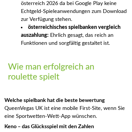
österreich 2026 da bei Google Play keine
Echtgeld-Spieleanwendungen zum Download
zur Verfügung stehen.
österreichisches spielbanken vergleich
auszahlung:
Ehrlich gesagt, das reich an
Funktionen und sorgfältig gestaltet ist.
Wie man erfolgreich an
roulette spielt
Welche spielbank hat die beste bewertung
QueenVegas UK ist eine mobile First-Site, wenn Sie
eine Sportwetten-Wett-App wünschen.
Keno – das Glücksspiel mit den Zahlen